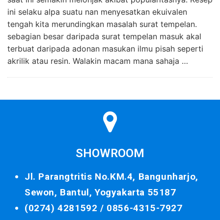
ini selaku alpa suatu nan menyesatkan ekuivalen
tengah kita merundingkan masalah surat tempelan.
sebagian besar daripada surat tempelan masuk akal
terbuat daripada adonan masukan ilmu pisah seperti
akrilik atau resin. Walakin macam mana sahaja …
SHOWROOM
Jl. Parangtritis No.KM.4, Bangunharjo,
Sewon, Bantul, Yogyakarta 55187
(0274) 4281592 /
0856-4315-7927