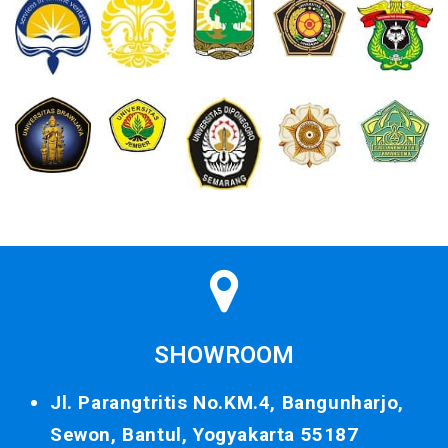
SHOWROOM
Jl. Parangtritis No.KM.4, Bangunharjo,
Sewon, Bantul, Yogyakarta 55187