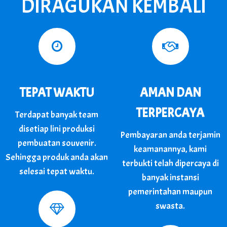
DIRAGUKAN KEMBALI
TEPAT WAKTU
AMAN DAN
TERPERCAYA​
Terdapat banyak team
disetiap lini produksi
Pembayaran anda terjamin
pembuatan souvenir.
keamanannya, kami
Sehingga produk anda akan
terbukti telah dipercaya di
selesai tepat waktu.
banyak instansi
pemerintahan maupun
swasta.​