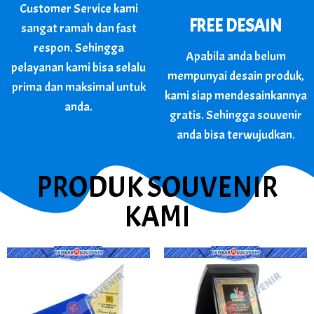
Customer Service kami
FREE DESAIN​
sangat ramah dan fast
respon. Sehingga
Apabila anda belum
pelayanan kami bisa selalu
mempunyai desain produk,
prima dan maksimal untuk
kami siap mendesainkannya
anda.​
gratis. Sehingga souvenir
anda bisa terwujudkan.​
PRODUK SOUVENIR
KAMI