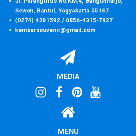
Jl. Parangtritis No.KM.4, Bangunharjo,
Sewon, Bantul, Yogyakarta 55187
(0274) 4281592 /
0856-4315-7927
kembarsouvenir@gmail.com
MEDIA
MENU