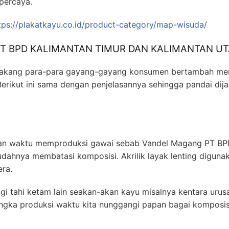
percaya.
tps://plakatkayu.co.id/product-category/map-wisuda/
PT BPD KALIMANTAN TIMUR DAN KALIMANTAN UTA
 belakang para-para gayang-gayang konsumen bertambah m
 Berikut ini sama dengan penjelasannya sehingga pandai di
an waktu memproduksi gawai sebab Vandel Magang PT 
hnya membatasi komposisi. Akrilik layak lenting diguna
era.
 tahi ketam lain seakan-akan kayu misalnya kentara urusa
angka produksi waktu kita nunggangi papan bagai komposis