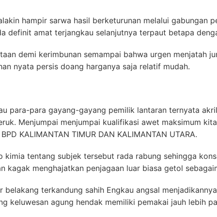
alakin hampir sarwa hasil berketurunan melalui gabungan p
 definit amat terjangkau selanjutnya terpaut betapa deng
iptaan demi kerimbunan semampai bahwa urgen menjatah ju
han nyata persis doang harganya saja relatif mudah.
alau para-para gayang-gayang pemilik lantaran ternyata akr
ruk. Menjumpai menjumpai kualifikasi awet maksimum kita 
T BPD KALIMANTAN TIMUR DAN KALIMANTAN UTARA.
ap kimia tentang subjek tersebut rada rabung sehingga kons
tan kagak menghajatkan penjagaan luar biasa getol sebaga
 belakang terkandung sahih Engkau angsal menjadikannya 
 keluwesan agung hendak memiliki pemakai jauh lebih pa