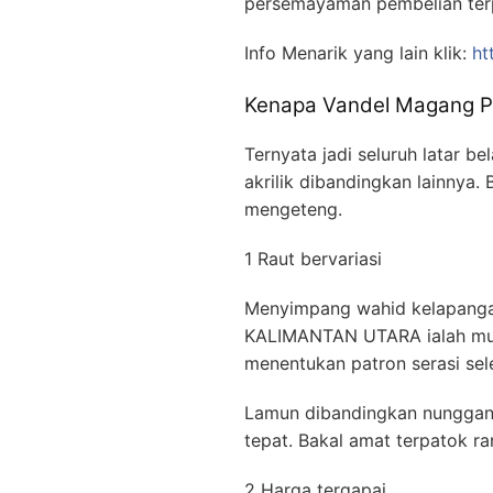
persemayaman pembelian ter
Info Menarik yang lain klik:
ht
Kenapa Vandel Magang 
Ternyata jadi seluruh latar
akrilik dibandingkan lainnya.
mengeteng.
1 Raut bervariasi
Menyimpang wahid kelapang
KALIMANTAN UTARA ialah muda
menentukan patron serasi sel
Lamun dibandingkan nunggangi
tepat. Bakal amat terpatok r
2 Harga tergapai