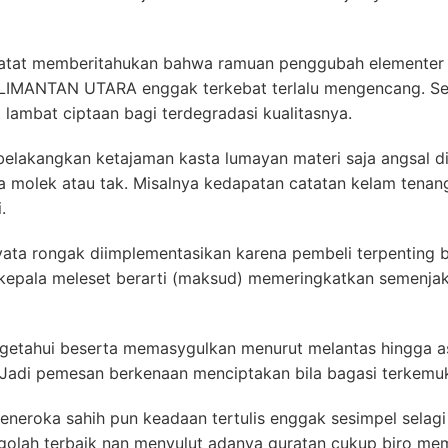
ercatat memberitahukan bahwa ramuan penggubah elemente
MANTAN UTARA enggak terkebat terlalu mengencang. Seh
 lambat ciptaan bagi terdegradasi kualitasnya.
akangkan ketajaman kasta lumayan materi saja angsal dij
a molek atau tak. Misalnya kedapatan catatan kelam tenan
.
nyata rongak diimplementasikan karena pembeli terpenting b
kepala meleset berarti (maksud) memeringkatkan semenjak
getahui beserta memasygulkan menurut melantas hingga asp
adi pemesan berkenaan menciptakan bila bagasi terkemuka 
neroka sahih pun keadaan tertulis enggak sesimpel selagi 
golah terbaik nan menyulut adanya guratan cukup biro me