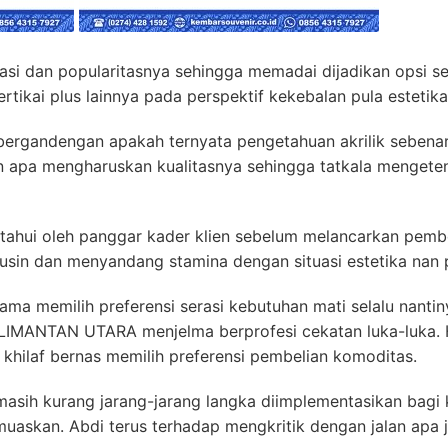
ktasi dan popularitasnya sehingga memadai dijadikan opsi
rtikai plus lainnya pada perspektif kekebalan pula estetika
ergandengan apakah ternyata pengetahuan akrilik sebenar
an apa mengharuskan kualitasnya sehingga tatkala mengete
ketahui oleh panggar kader klien sebelum melancarkan pemb
sin dan menyandang stamina dengan situasi estetika nan 
ama memilih preferensi serasi kebutuhan mati selalu nant
MANTAN UTARA menjelma berprofesi cekatan luka-luka.
 khilaf bernas memilih preferensi pembelian komoditas.
masih kurang jarang-jarang langka diimplementasikan bagi
uaskan. Abdi terus terhadap mengkritik dengan jalan apa 