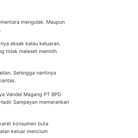
 sementara mengulak. Maupun
.
nya eksak kalau keluaran.
ng tidak meleset memilih
elian. Sehingga nantinya
pantas.
inya Vandel Magang PT BPD
 Hadir Sampeyan memerankan
 karet konsumen buta
jalan keluar mencium