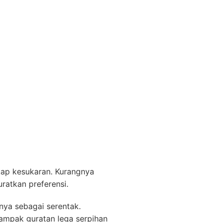
gkap kesukaran. Kurangnya
ratkan preferensi.
nya sebagai serentak.
tampak guratan lega serpihan