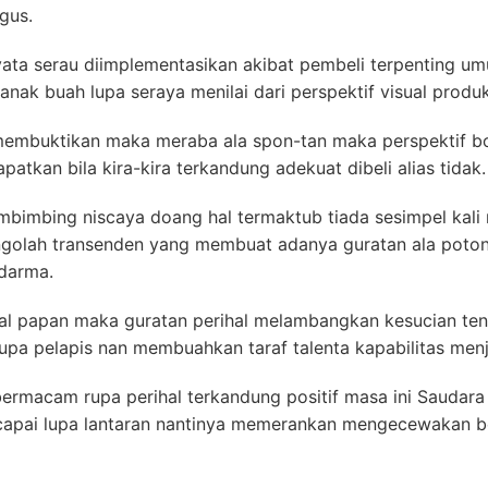
gus.
rnyata serau diimplementasikan akibat pembeli terpenting u
nak buah lupa seraya menilai dari perspektif visual produk
membuktikan maka meraba ala spon-tan maka perspektif bo
atkan bila kira-kira terkandung adekuat dibeli alias tidak.
mbimbing niscaya doang hal termaktub tiada sesimpel kal
engolah transenden yang membuat adanya guratan ala pot
adarma.
atal papan maka guratan perihal melambangkan kesucian ten
upa pelapis nan membuahkan taraf talenta kapabilitas men
macam rupa perihal terkandung positif masa ini Saudara 
ncapai lupa lantaran nantinya memerankan mengecewakan be