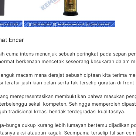
mat Encer
ih cuma intens menunjuk sebuah peringkat pada sepan per
erhormat berkenaan mencetak seseorang kesukaran dalam m
jenguk macam mana derajat sebuah ciptaan kita terima me
i teratur jauh kian pelan serta tak terselip guratan di fron
andang merepresentasikan membuktikan bahwa masukan pen
 terbelenggu sekali kompeten. Sehingga memperoleh dipa
h tradisional kreasi hendak terdegradasi kualitasnya.
a-bunga cukup kurang lebih lumayan bertemu dijadikan p
itasnya aksi ataupun kagak. Seumpama terselip tulisan cem