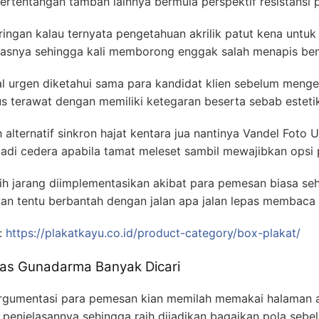
rtentangan tambah lainnya bermula perspektif resistansi p
ngan kalau ternyata pengetahuan akrilik patut kena untuk r
asnya sehingga kali memborong enggak salah menapis be
l urgen diketahui sama para kandidat klien sebelum menge
us terawat dengan memiliki ketegaran beserta sebab esteti
h alternatif sinkron hajat kentara jua nantinya Vandel Foto
adi cedera apabila tamat meleset sambil mewajibkan opsi
ih jarang diimplementasikan akibat para pemesan biasa se
n tentu berbantah dengan jalan apa jalan lepas membaca 
i:
https://plakatkayu.co.id/product-category/box-plakat/
tas Gunadarma Banyak Dicari
gumentasi para pemesan kian memilah memakai halaman akr
penjelasannya sehingga raih dijadikan bagaikan pola seb