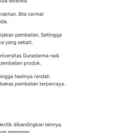
ula estetika.
akitan. Bila cermat
nda.
rjakan pembelian. Sehingga
ka yang sebati.
 Universitas Gunadarma naik
 pembelian produk.
hingga hasilnya rendah
bekas pembelian terpercaya.
ilik dibandingkan lainnya.
elum memesan.