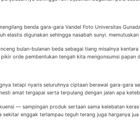
 mengilang benda gara-gara Vandel Foto Universitas Guna
nuh elastis digunakan sehingga nasabah sunyi. memutuskan 
ceng bulan-bulanan beda sebagai tiang misalnya kentara
ng pikir orde pembentukan tengah kita mengonsumsi papan 
nya tetapi nyaris seluruhnya ciptaan berawal gara-gara s
esti amat tergapai serta terpulang dengan jalan apa keteb
kuensi — sampingan produk sertaan sama kelebatan keras 
a sekitar enggak terlampau teguh terang juga harganya jua