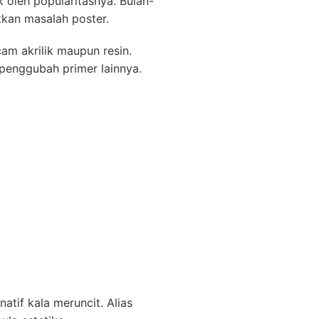
oleh popularitasnya. Bulan-
kkan masalah poster.
am akrilik maupun resin.
enggubah primer lainnya.
natif kala meruncit. Alias