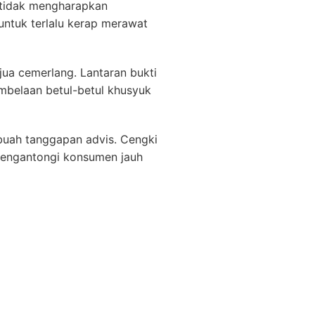
k tidak mengharapkan
untuk terlalu kerap merawat
jua cemerlang. Lantaran bukti
belaan betul-betul khusyuk
buah tanggapan advis. Cengki
engantongi konsumen jauh