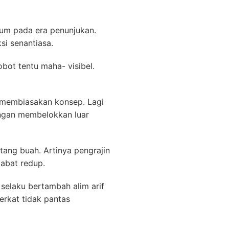
mum pada era penunjukan.
si senantiasa.
bot tentu maha- visibel.
i membiasakan konsep. Lagi
ongan membelokkan luar
tang buah. Artinya pengrajin
jabat redup.
selaku bertambah alim arif
rkat tidak pantas