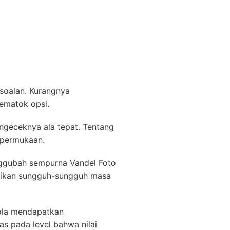
soalan. Kurangnya
ematok opsi.
ngeceknya ala tepat. Tentang
t permukaan.
ggubah sempurna Vandel Foto
stikan sungguh-sungguh masa
ola mendapatkan
as pada level bahwa nilai