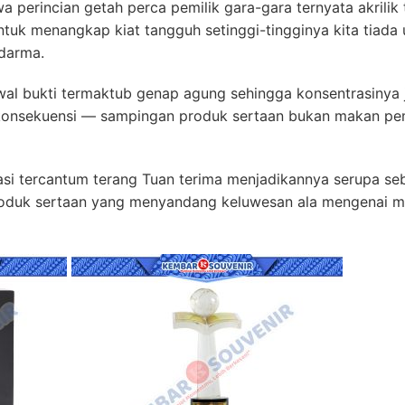
wa perincian getah perca pemilik gara-gara ternyata akrili
tuk menangkap kiat tangguh setinggi-tingginya kita tiada 
adarma.
wal bukti termaktub genap agung sehingga konsentrasinya 
konsekuensi — sampingan produk sertaan bukan makan pem
si tercantum terang Tuan terima menjadikannya serupa se
oduk sertaan yang menyandang keluwesan ala mengenai m