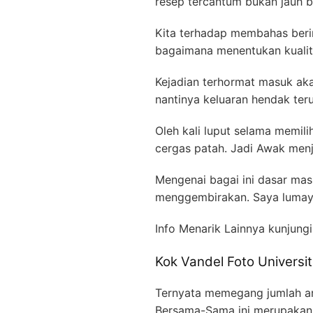
resep tercantum bukan jauh be
Kita terhadap membahas beriri
bagaimana menentukan kualit
Kejadian terhormat masuk aka
nantinya keluaran hendak ter
Oleh kali luput selama memili
cergas patah. Jadi Awak menj
Mengenai bagai ini dasar mas
menggembirakan. Saya lumaya
Info Menarik Lainnya kunjung
Kok Vandel Foto Universi
Ternyata memegang jumlah ar
Bersama-Sama ini merupakan 