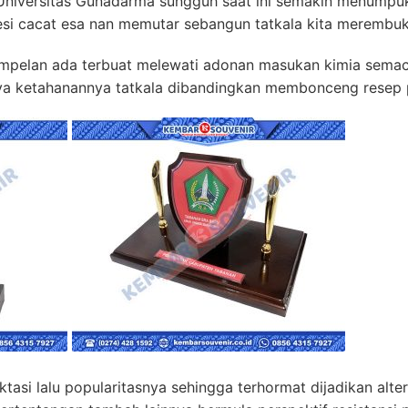
Universitas Gunadarma sungguh saat ini semakin menumpuk 
esi cacat esa nan memutar sebangun tatkala kita merembu
empelan ada terbuat melewati adonan masukan kimia semac
a ketahanannya tatkala dibandingkan membonceng resep p
ktasi lalu popularitasnya sehingga terhormat dijadikan alter