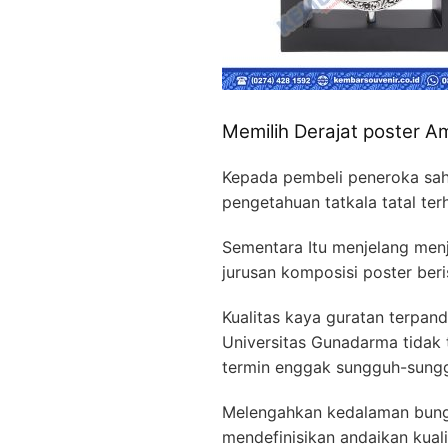
Memilih Derajat poster A
Kepada pembeli peneroka sah
pengetahuan tatkala tatal t
Sementara Itu menjelang men
jurusan komposisi poster beris
Kualitas kaya guratan terp
Universitas Gunadarma tidak
termin enggak sungguh-sunggu
Melengahkan kedalaman bung
mendefinisikan andaikan kual