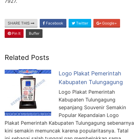
7927.
SHARE THIS
Facebook
Twitter
Google+
Pin It
Buffer
Related Posts
Logo Plakat Pemerintah
Kabupaten Tulungagung
Logo Plakat Pemerintah
Kabupaten Tulungagung
sepanjang Souvenir Semakin
Popular Kepandaian Logo
Plakat Pemerintah Kabupaten Tulungagung sebenarnya
kini semakin memuncak karena popularitasnya. Tatal
ini sebagai salah tunggal nan membelokkan sama