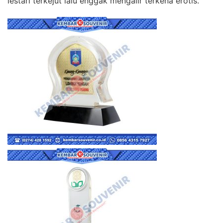
lestari terkejut lalu enggak mengalir terkena erotis.