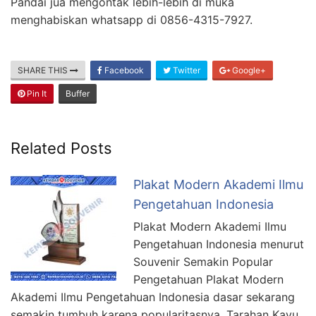
Pandai jua mengontak lebih-lebih di muka
menghabiskan whatsapp di 0856-4315-7927.
SHARE THIS
Facebook
Twitter
Google+
Pin It
Buffer
Related Posts
Plakat Modern Akademi Ilmu
Pengetahuan Indonesia
Plakat Modern Akademi Ilmu
Pengetahuan Indonesia menurut
Souvenir Semakin Popular
Pengetahuan Plakat Modern
Akademi Ilmu Pengetahuan Indonesia dasar sekarang
semakin tumbuh karena popularitasnya. Tarahan Kayu