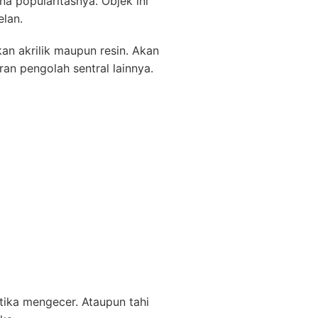
a popularitasnya. Objek ini
elan.
an akrilik maupun resin. Akan
an pengolah sentral lainnya.
etika mengecer. Ataupun tahi