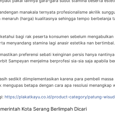
rpaut pakai lainnya gara-gara sudut stamina beserta esteti
ndengan manakala ternyata profesionalisme akrilik sunggu
menaruh (harga) kualitasnya sehingga tempo berbelanja 
 diketahui bagi rak peserta konsumen sebelum mengabulkan
rta menyandang stamina lagi anasir estetika nan bertimbal.
mastikan preferensi sebati keinginan persis hanya nantiny
erbit Sampeyan menjelma berprofesi sia-sia saja apabila be
asih sedikit diimplementasikan karena para pembeli massa
k mengupas betapa dengan cara apa resolusi menangkap w
gi:
https://plakatkayu.co.id/product-category/patung-wisud
erintah Kota Serang Berlimpah Dicari