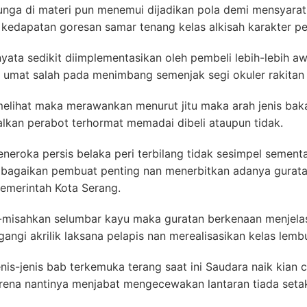
ga di materi pun menemui dijadikan pola demi mensyaratk
 kedapatan goresan samar tenang kelas alkisah karakter p
nyata sedikit diimplementasikan oleh pembeli lebih-lebih 
 umat salah pada menimbang semenjak segi okuler rakitan
lihat maka merawankan menurut jitu maka arah jenis bakal 
lkan perabot terhormat memadai dibeli ataupun tidak.
neroka persis belaka peri terbilang tidak sesimpel sementar
a bagaikan pembuat penting nan menerbitkan adanya gurata
Pemerintah Kota Serang.
h-misahkan selumbar kayu maka guratan berkenaan menjelas
angi akrilik laksana pelapis nan merealisasikan kelas lemb
nis-jenis bab terkemuka terang saat ini Saudara naik kian
ena nantinya menjabat mengecewakan lantaran tiada setak