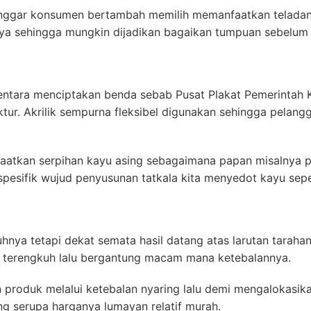
panggar konsumen bertambah memilih memanfaatkan teladan a
nnya sehingga mungkin dijadikan bagaikan tumpuan sebelum 
ntara menciptakan benda sebab Pusat Plakat Pemerintah
ur. Akrilik sempurna fleksibel digunakan sehingga pelangg
aatkan serpihan kayu asing sebagaimana papan misalnya p
 spesifik wujud penyusunan tatkala kita menyedot kayu sep
hnya tetapi dekat semata hasil datang atas larutan taraha
lu terengkuh lalu bergantung macam mana ketebalannya.
roduk melalui ketebalan nyaring lalu demi mengalokasikan
rang serupa harganya lumayan relatif murah.