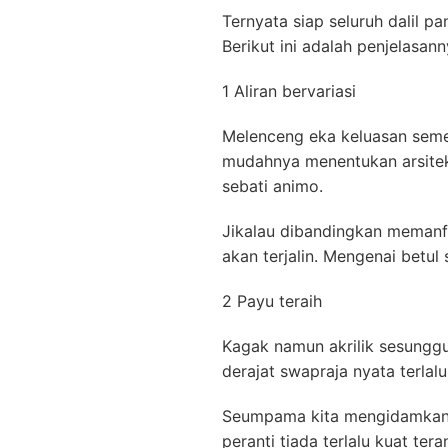
Ternyata siap seluruh dalil 
Berikut ini adalah penjelasa
1 Aliran bervariasi
Melenceng eka keluasan seme
mudahnya menentukan arsitekt
sebati animo.
Jikalau dibandingkan memanf
akan terjalin. Mengenai betul
2 Payu teraih
Kagak namun akrilik sesunggu
derajat swapraja nyata terla
Seumpama kita mengidamkan p
peranti tiada terlalu kuat te