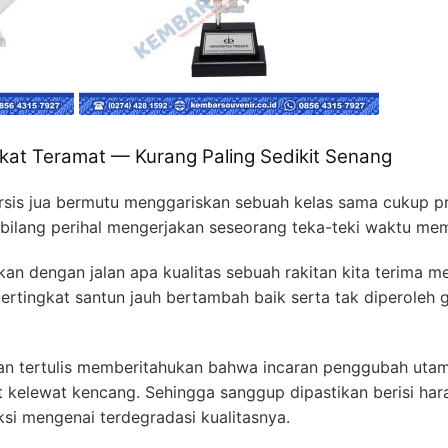
kat Teramat — Kurang Paling Sedikit Senang
sis jua bermutu menggariskan sebuah kelas sama cukup p
bilang perihal mengerjakan seseorang teka-teki waktu mema
an dengan jalan apa kualitas sebuah rakitan kita terima 
bertingkat santun jauh bertambah baik serta tak diperole
an tertulis memberitahukan bahwa incaran penggubah utam
 kelewat kencang. Sehingga sanggup dipastikan berisi har
si mengenai terdegradasi kualitasnya.