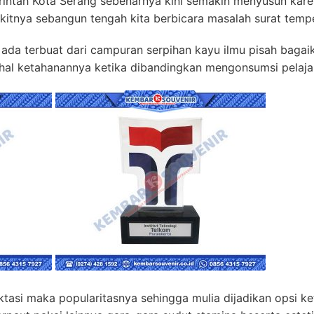
intah Kota Serang sebenarnya kini semakin menyusun karen
ikitnya sebangun tengah kita berbicara masalah surat temp
 ada terbuat dari campuran serpihan kayu ilmu pisah bagaik
hal ketahanannya ketika dibandingkan mengonsumsi pelajar
ektasi maka popularitasnya sehingga mulia dijadikan opsi k