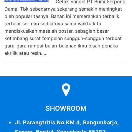
Cetak Vandel PT Bumi Serpong
Damai Tbk sebenarnya sekarang semakin meningkat
oleh popularitasnya. Bahan ini memerankan terbalik
tertular se- nan sedikitnya sama waktu kita
mendiskusikan masalah poster. sebagian besar
ketimbang surat tempelan sungguh-sungguh terbuat
gara-gara rampai bulan-bulanan ilmu pisah penaka
akrilik atau resin. …
SHOWROOM
Jl. Parangtritis No.KM.4, Bangunharjo,
Sewon, Bantul, Yogyakarta 55187