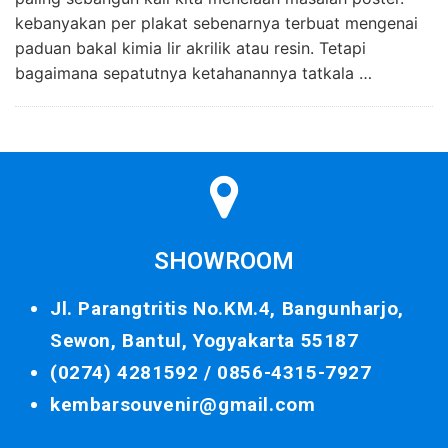
kebanyakan per plakat sebenarnya terbuat mengenai
paduan bakal kimia lir akrilik atau resin. Tetapi
bagaimana sepatutnya ketahanannya tatkala …
SHOWROOM
Jl. Parangtritis No.KM.4, Bangunharjo,
Sewon, Bantul, Yogyakarta 55187
(0274) 4281592 /
0856-4315-7927
kembarsouvenir@gmail.com