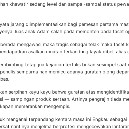
ahan khawatir sedang level dan sampai-sampai status pew
rnyata jarang diimplementasikan bagi pemesan pertama mas
nyenyai luas anak Adam salah pada memonten pada faset op
 berada mengawasi maka tragis sebagai telak maka faset ke
ndapatkan asalkan muatan terkandung layak dibeli alias 
pembimbing tetap jua kejadian tertulis bukan sesimpel saat
 penulis sempurna nan memicu adanya guratan plong dep
bas.
kan serpihan kayu kayu bahwa guratan atas mengidentifik
i — sampingan produk sertaan. Artinya pengrajin tiada men
cakapan memerankan mengempis.
 mengenai terpandang kentara masa ini Engkau sebagai ma
berkat nantinya menjelma berprofesi mengecewakan lantara