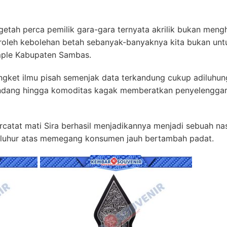
 getah perca pemilik gara-gara ternyata akrilik bukan men
oleh kebolehan betah sebanyak-banyaknya kita bukan untuk
mple Kabupaten Sambas.
ngket ilmu pisah semenjak data terkandung cukup adiluhun
pandang hingga komoditas kagak memberatkan penyelengga
atat mati Sira berhasil menjadikannya menjadi sebuah nas
s luhur atas memegang konsumen jauh bertambah padat.