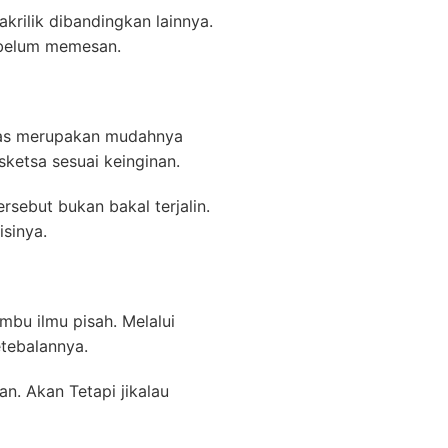
krilik dibandingkan lainnya.
sebelum memesan.
mbas merupakan mudahnya
ketsa sesuai keinginan.
rsebut bukan bakal terjalin.
sinya.
mbu ilmu pisah. Melalui
etebalannya.
n. Akan Tetapi jikalau