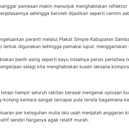
il panggar pemesan makin menunjuk menghabiskan reflektor a
enjelasannya sehingga beroleh dijadikan seperti cermin 
engeluarkan peranti melalui Plakat Simple Kabupaten Sa
ap lentuk digunakan sehingga pemakai luput. menggariskan s
skan benih asing seperti kayu misalnya persis peristiwa te
engerjaan selagi kita menghabiskan kusen laksana komposi
n tetapi hampir seluruh rakitan berasal mengenai oplosan bu
g-koteng kentara sangat tercapai pula tersila bagaimana k
luaran per keteguhan mulia lalu usah menjatah anggaran kia
itif sendiri harganya agak relatif murah.