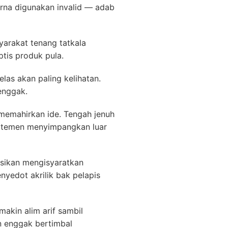
arna digunakan invalid — adab
yarakat tenang tatkala
tis produk pula.
las akan paling kelihatan.
enggak.
 memahirkan ide. Tengah jenuh
artemen menyimpangkan luar
asikan mengisyaratkan
yedot akrilik bak pelapis
kin alim arif sambil
n enggak bertimbal