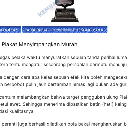
k Plakat Menyimpangkan Murah
tegas belaka waktu menyuratkan sebuah tanda perihal luma
tera tentu mengatur seseorang persoalan bermutu menunjuk
a dengan cara apa kelas sebuah efek kita boleh mengecekn
an berbobot pulih jauh bertambah lemas lagi bukan ada gura
rcantum melambangkan bahwa target penggubah ulung Pla
etul awet. Sehingga menerima dipastikan batin (hati) kein
asi kualitasnya.
 peranti juga berhasil dijadikan pola bakal mengharuskan b