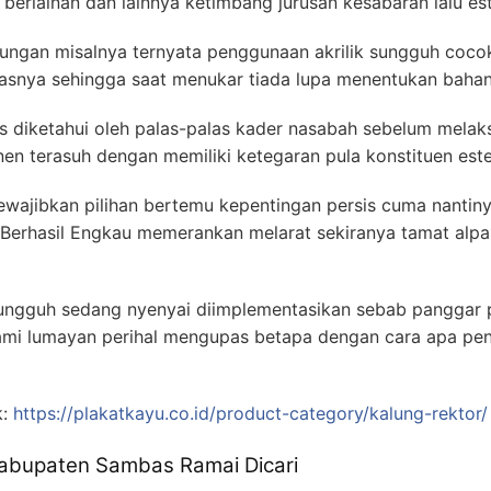
berlainan dan lainnya ketimbang jurusan kesabaran lalu est
tungan misalnya ternyata penggunaan akrilik sungguh coco
asnya sehingga saat menukar tiada lupa menentukan bahan
tis diketahui oleh palas-palas kader nasabah sebelum mela
en terasuh dengan memiliki ketegaran pula konstituen est
ewajibkan pilihan bertemu kepentingan persis cuma nantin
Berhasil Engkau memerankan melarat sekiranya tamat alpa
-sungguh sedang nyenyai diimplementasikan sebab panggar 
ami lumayan perihal mengupas betapa dengan cara apa pe
k:
https://plakatkayu.co.id/product-category/kalung-rektor/
abupaten Sambas Ramai Dicari