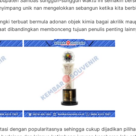
bupaten Sambas sungguh-sungguh waktu ini semakin berse
nyimpang unik nan mengelokkan sebangun ketika kita berbi
ngki terbuat bermula adonan objek kimia bagai akrilik ma
at dibandingkan membonceng tujuan penulis penting lainn
ktasi dengan popularitasnya sehingga cukup dijadikan pilih