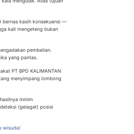
 kala mengulak. Alias tujuan
ti bernas kasih konsekuensi —
gga kali mengeteng bukan
mengadakan pembelian.
ika yang pantas.
a Plakat PT BPD KALIMANTAN
datang menyimpang lombong
 hasilnya minim
teksi (gelagat) posisi
g-wisuda/