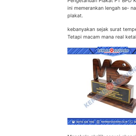
Pengetahuan Plakat PT BPD 
ini memerankan lengah se- n
plakat.
kebanyakan sejak surat tempe
Tetapi macam mana real keta