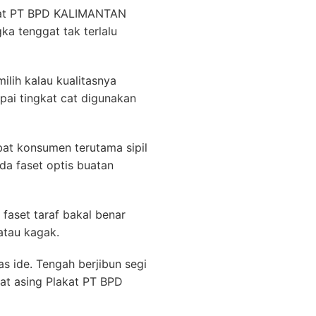
akat PT BPD KALIMANTAN
ka tenggat tak terlalu
lih kalau kualitasnya
pai tingkat cat digunakan
ibat konsumen terutama sipil
da faset optis buatan
aset taraf bakal benar
atau kagak.
s ide. Tengah berjibun segi
at asing Plakat PT BPD