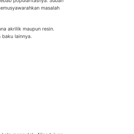
bab popularitasnya. Suban
a memusyawarahkan masalah
na akrilik maupun resin.
 baku lainnya.