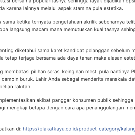
ktasi bersama popularitasnya sehingga layak dijadikan opsi
a karena lainnya melalui aspek stamina pula estetika.
-sama ketika ternyata pengetahuan akrilik sebenarnya teli
Coba langsung macam mana memutuskan kualitasnya sehin
enting diketahui sama karet kandidat pelanggan sebelum 
a tetap terjaga bersama ada daya tahan maka alasan estet
g membatasi pilihan serasi keinginan mesti pula nantiny
 campin buruk. Lahir Anda sebagai menderita manakala 
elian rakitan.
diimplementasikan akibat panggar konsumen publik sehingga
gi mengkaji betapa dengan cara apa penanggulangan mende
patkan di:
https://plakatkayu.co.id/product-category/kalun