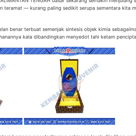
KALIMANTAN TENGAH dasar sekarang semakin menjulang se
an teramat — kurang paling sedikit serupa sementara kit
lan benar terbuat semenjak sintesis objek kimia sebagaima
hanannya kala dibandingkan menyedot tahi ketam pencipta