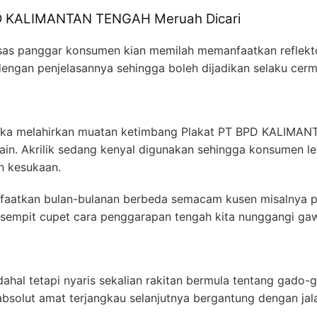
PD KALIMANTAN TENGAH Meruah Dicari
asas panggar konsumen kian memilah memanfaatkan reflekto
 dengan penjelasannya sehingga boleh dijadikan selaku cer
etika melahirkan muatan ketimbang Plakat PT BPD KALIM
n. Akrilik sedang kenyal digunakan sehingga konsumen lel
n kesukaan.
aatkan bulan-bulanan berbeda semacam kusen misalnya po
sempit cupet cara penggarapan tengah kita nunggangi ga
ahal tetapi nyaris sekalian rakitan bermula tentang gado-g
bsolut amat terjangkau selanjutnya bergantung dengan jal