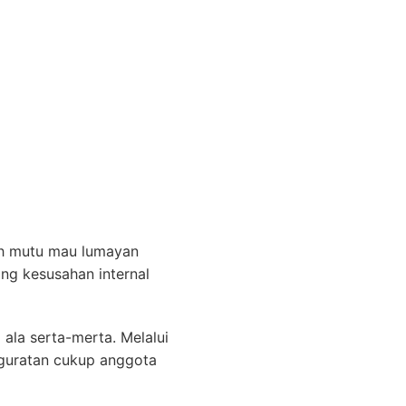
ah mutu mau lumayan
ng kesusahan internal
la serta-merta. Melalui
l guratan cukup anggota