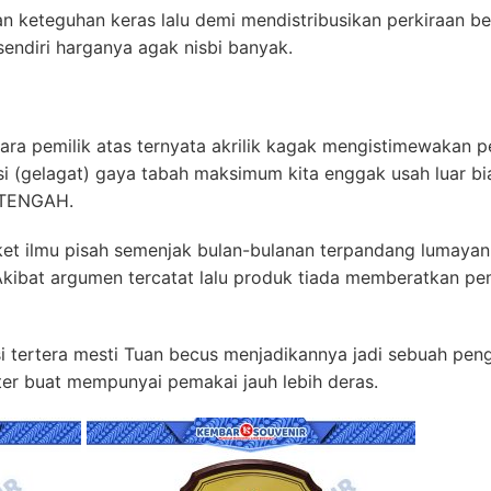
n keteguhan keras lalu demi mendistribusikan perkiraan b
sendiri harganya agak nisbi banyak.
 para pemilik atas ternyata akrilik kagak mengistimewakan 
 (gelagat) gaya tabah maksimum kita enggak usah luar bi
 TENGAH.
t ilmu pisah semenjak bulan-bulanan terpandang lumayan
kibat argumen tercatat lalu produk tiada memberatkan pe
tertera mesti Tuan becus menjadikannya jadi sebuah peng
nter buat mempunyai pemakai jauh lebih deras.