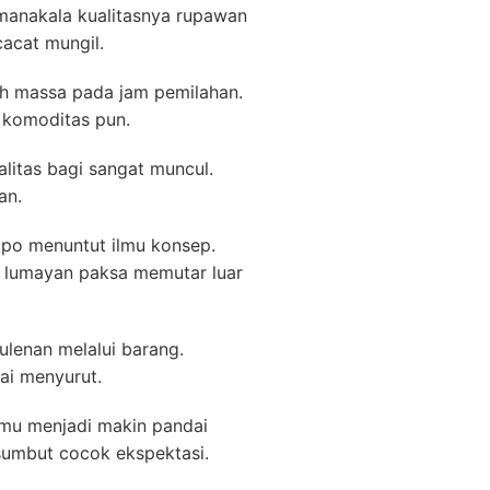
 manakala kualitasnya rupawan
cacat mungil.
bih massa pada jam pemilahan.
r komoditas pun.
alitas bagi sangat muncul.
an.
mpo menuntut ilmu konsep.
n lumayan paksa memutar luar
lenan melalui barang.
gai menyurut.
mu menjadi makin pandai
 sumbut cocok ekspektasi.