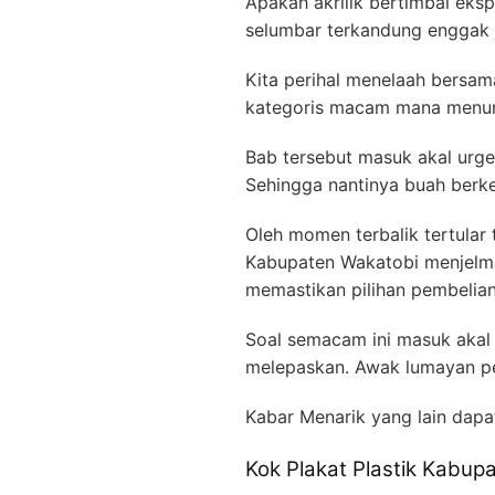
Apakah akrilik bertimbal eksp
selumbar terkandung enggak j
Kita perihal menelaah bersama
kategoris macam mana menunj
Bab tersebut masuk akal urg
Sehingga nantinya buah berken
Oleh momen terbalik tertular 
Kabupaten Wakatobi menjelma 
memastikan pilihan pembelia
Soal semacam ini masuk akal
melepaskan. Awak lumayan per
Kabar Menarik yang lain dapa
Kok Plakat Plastik Kabup