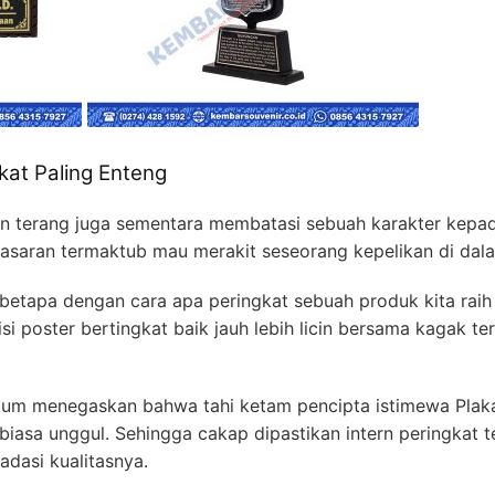
kat Paling Enteng
n terang juga sementara membatasi sebuah karakter kepad
sasaran termaktub mau merakit seseorang kepelikan di da
 betapa dengan cara apa peringkat sebuah produk kita ra
i poster bertingkat baik jauh lebih licin bersama kagak te
ntum menegaskan bahwa tahi ketam pencipta istimewa Plaka
 biasa unggul. Sehingga cakap dipastikan intern peringkat
adasi kualitasnya.