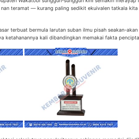
bupaten Wakatobi sungguh-sungguh kini semakin merayap l
- nan teramat — kurang paling sedikit ekuivalen tatkala k
ar terbuat bermula larutan suban ilmu pisah seakan-akan ak
a ketahanannya kali dibandingkan memakai fakta pencipta 