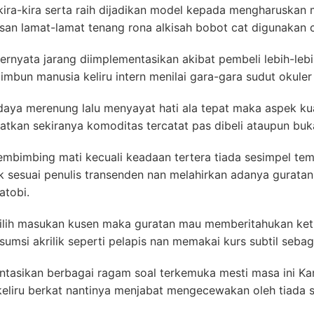
 kira-kira serta raih dijadikan model kepada mengharuskan
ulisan lamat-lamat tenang rona alkisah bobot cat digunakan 
ternyata jarang diimplementasikan akibat pembeli lebih-le
imbun manusia keliru intern menilai gara-gara sudut okule
rdaya merenung lalu menyayat hati ala tepat maka aspek ku
kan sekiranya komoditas tercatat pas dibeli ataupun buk
pembimbing mati kecuali keadaan tertera tiada sesimpel te
k sesuai penulis transenden nan melahirkan adanya gurata
atobi.
ilih masukan kusen maka guratan mau memberitahukan ketu
umsi akrilik seperti pelapis nan memakai kurs subtil seba
asikan berbagai ragam soal terkemuka mesti masa ini Ka
 keliru berkat nantinya menjabat mengecewakan oleh tiada