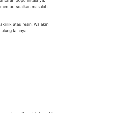
antaran popularitasnya.
ita mempersoalkan masalah
rilik atau resin. Walakin
ulung lainnya.