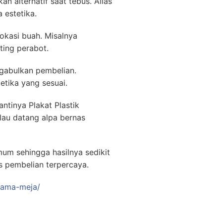
n alternatif saat tebus. Alias
 estetika.
lokasi buah. Misalnya
ing perabot.
gabulkan pembelian.
etika yang sesuai.
ntinya Plakat Plastik
lau datang alpa bernas
um sehingga hasilnya sedikit
s pembelian terpercaya.
-nama-meja/