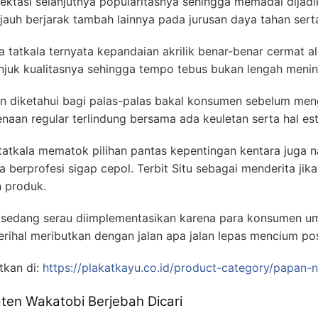
ektasi selanjutnya popularitasnya sehingga memadai dijadika
auh berjarak tambah lainnya pada jurusan daya tahan serta
 tatkala ternyata kepandaian akrilik benar-benar cermat a
uk kualitasnya sehingga tempo tebus bukan lengah menint
en diketahui bagi palas-palas bakal konsumen sebelum men
aan regular terlindung bersama ada keuletan serta hal est
tatkala mematok pilihan pantas kepentingan kentara juga na
berprofesi sigap cepol. Terbit Situ sebagai menderita jika
n produk.
 sedang serau diimplementasikan karena para konsumen um
ihal meributkan dengan jalan apa jalan lepas mencium po
tkan di:
https://plakatkayu.co.id/product-category/papan
aten Wakatobi Berjebah Dicari