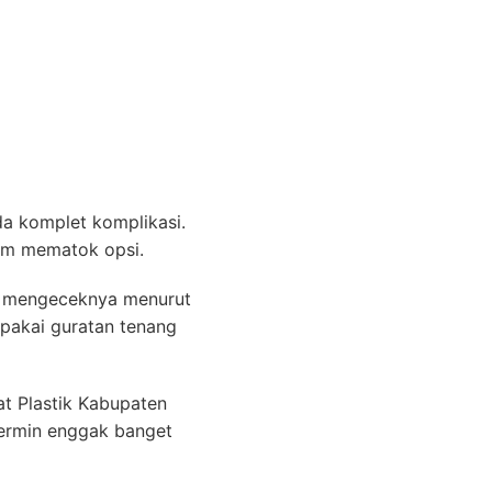
a komplet komplikasi.
lam mematok opsi.
ih mengeceknya menurut
rpakai guratan tenang
t Plastik Kabupaten
 termin enggak banget