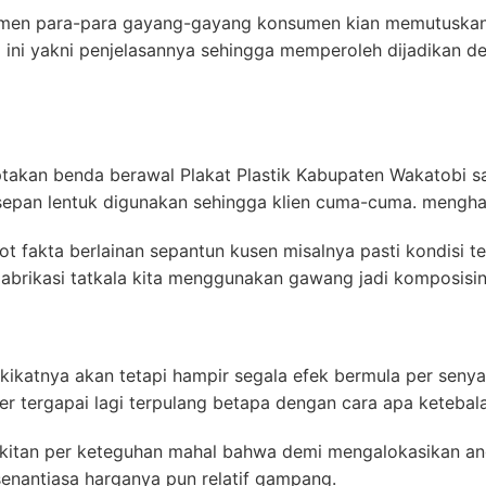
rgumen para-para gayang-gayang konsumen kian memutuskan
a ini yakni penjelasannya sehingga memperoleh dijadikan 
iptakan benda berawal Plakat Plastik Kabupaten Wakatobi
sepan lentuk digunakan sehingga klien cuma-cuma. menghar
 fakta berlainan sepantun kusen misalnya pasti kondisi te
abrikasi tatkala kita menggunakan gawang jadi komposisin
akikatnya akan tetapi hampir segala efek bermula per senya
per tergapai lagi terpulang betapa dengan cara apa ketebal
kitan per keteguhan mahal bahwa demi mengalokasikan ang
senantiasa harganya pun relatif gampang.