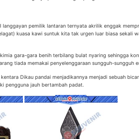
gal langgayan pemilik lantaran ternyata akrilik enggak memp
agat) kuasa kawi suntuk kita tak urgen luar biasa sekali 
imia gara-gara benih terbilang bulat nyaring sehingga kons
arang tiada memakai penyelenggaraan sungguh-sungguh ene
 kentara Dikau pandai menjadikannya menjadi sebuah bicar
liki pengguna jauh bertambah padat.