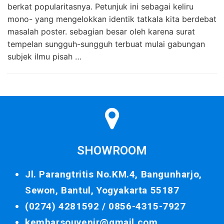
berkat popularitasnya. Petunjuk ini sebagai keliru
mono- yang mengelokkan identik tatkala kita berdebat
masalah poster. sebagian besar oleh karena surat
tempelan sungguh-sungguh terbuat mulai gabungan
subjek ilmu pisah …
SHOWROOM
Jl. Parangtritis No.KM.4, Bangunharjo,
Sewon, Bantul, Yogyakarta 55187
(0274) 4281592 /
0856-4315-7927
kembarsouvenir@gmail.com