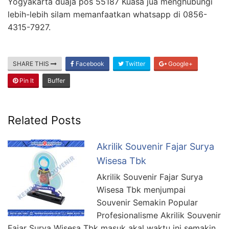
Yogyakarta duaja pos 55187 Kuasa jua menghubungi
lebih-lebih silam memanfaatkan whatsapp di 0856-
4315-7927.
SHARE THIS
Facebook
Twitter
Google+
Pin It
Buffer
Related Posts
Akrilik Souvenir Fajar Surya
Wisesa Tbk
Akrilik Souvenir Fajar Surya
Wisesa Tbk menjumpai
Souvenir Semakin Popular
Profesionalisme Akrilik Souvenir
Fajar Surya Wisesa Tbk masuk akal waktu ini semakin