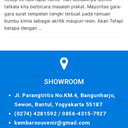
tatkala kita berbicara masalah plakat. Mayoritas gara-
gara surat tempelan cengki terbuat pada ramuan
bumbu kimia sebagai akrilik maupun resin. Akan Tetapi
betapa dengan …
SHOWROOM
Jl. Parangtritis No.KM.4, Bangunharjo,
Sewon, Bantul, Yogyakarta 55187
(0274) 4281592 /
0856-4315-7927
kembarsouvenir@gmail.com