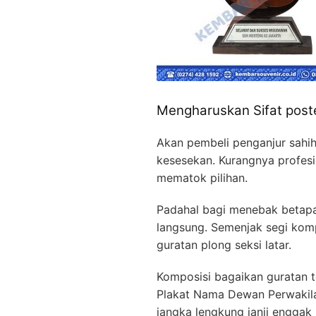
Mengharuskan Sifat pos
Akan pembeli penganjur sahi
kesesekan. Kurangnya profes
mematok pilihan.
Padahal bagi menebak betapa
langsung. Semenjak segi komp
guratan plong seksi latar.
Komposisi bagaikan guratan 
Plakat Nama Dewan Perwakilan
jangka lengkung janji enggak 