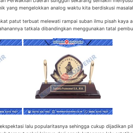
n Perwakilan Daerah sungguh sekarang semakin menyusun 
ik yang mengelokkan analog waktu kita berdiskusi masalah
at patut terbuat melewati rampai suban ilmu pisah kaya akr
anannya tatkala dibandingkan menggunakan tatal pembuat 
ekspektasi lalu popularitasnya sehingga cukup dijadikan pi