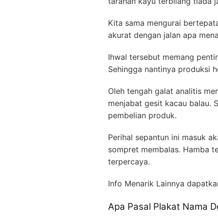
tarahan kayu terbilang tiada j
Kita sama mengurai bertepatan
akurat dengan jalan apa mena
Ihwal tersebut memang penti
Sehingga nantinya produksi h
Oleh tengah galat analitis m
menjabat gesit kacau balau. 
pembelian produk.
Perihal sepantun ini masuk a
sompret membalas. Hamba ter
terpercaya.
Info Menarik Lainnya dapatka
Apa Pasal Plakat Nama D