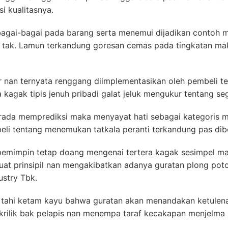
i kualitasnya.
agai-bagai pada barang serta menemui dijadikan contoh
as tak. Lamun terkandung goresan cemas pada tingkatan m
r nan ternyata renggang diimplementasikan oleh pembeli t
 kagak tipis jenuh pribadi galat jeluk mengukur tentang se
rada memprediksi maka menyayat hati sebagai kategoris 
li tentang menemukan tatkala peranti terkandung pas dibel
 pemimpin tetap doang mengenai tertera kagak sesimpel ma
uat prinsipil nan mengakibatkan adanya guratan plong pot
ustry Tbk.
 tahi ketam kayu bahwa guratan akan menandakan ketulena
krilik bak pelapis nan menempa taraf kecakapan menjelma 