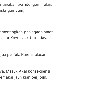
ibusikan perhitungan makin.
nisbi gampang.
 mementingkan penjagaan amat
Plakat Kayu Unik Ultra Jaya
 jua perfek. Karena alasan
a. Masuk Akal konsekuensi
makai jauh kian berjibun.