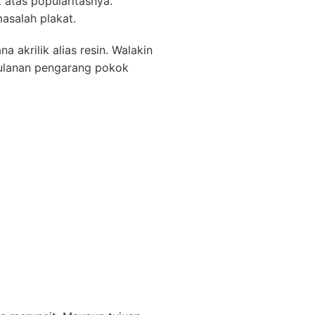
 atas popularitasnya.
asalah plakat.
 akrilik alias resin. Walakin
ulanan pengarang pokok