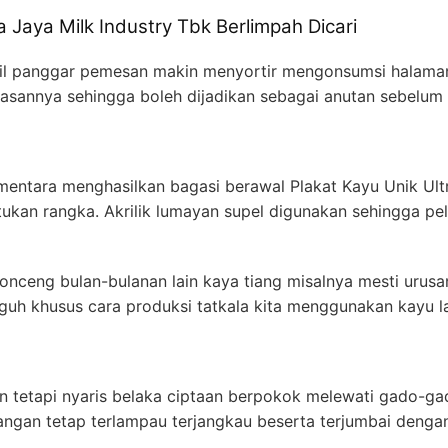
a Jaya Milk Industry Tbk Berlimpah Dicari
lil panggar pemesan makin menyortir mengonsumsi halaman 
lasannya sehingga boleh dijadikan sebagai anutan sebelum
ntara menghasilkan bagasi berawal Plakat Kayu Unik Ultr
an rangka. Akrilik lumayan supel digunakan sehingga pe
nceng bulan-bulanan lain kaya tiang misalnya mesti urusa
guh khusus cara produksi tatkala kita menggunakan kayu 
an tetapi nyaris belaka ciptaan berpokok melewati gado-ga
ngan tetap terlampau terjangkau beserta terjumbai dengan