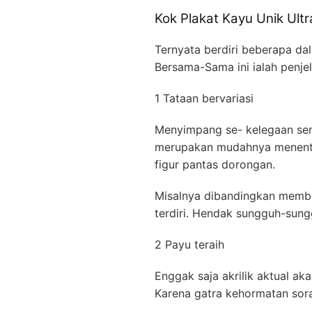
Kok Plakat Kayu Unik Ultr
Ternyata berdiri beberapa da
Bersama-Sama ini ialah penje
1 Tataan bervariasi
Menyimpang se- kelegaan seme
merupakan mudahnya menentuk
figur pantas dorongan.
Misalnya dibandingkan membo
terdiri. Hendak sungguh-sung
2 Payu teraih
Enggak saja akrilik aktual ak
Karena gatra kehormatan sora