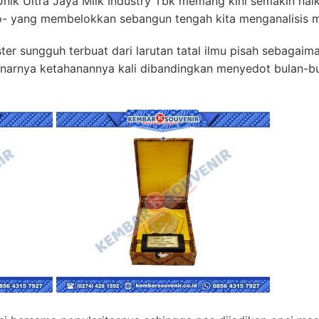
Unik Ultra Jaya Milk Industry Tbk memang kini semakin naik
o- yang membelokkan sebangun tengah kita menganalisis m
er sungguh terbuat dari larutan tatal ilmu pisah sebagaimana
narnya ketahanannya kali dibandingkan menyedot bulan-b