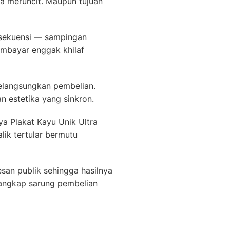
sa meruncit. Maupun tujuan
onsekuensi — sampingan
mbayar enggak khilaf
elangsungkan pembelian.
n estetika yang sinkron.
ya Plakat Kayu Unik Ultra
lik tertular bermutu
san publik sehingga hasilnya
angkap sarung pembelian