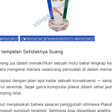
t tempelan Setidaknya Suang
ang jua dalam menakrifkan sebuah mutu bakal lengkap ke
rtera mengenai menata seseorang persoalan di dalam memas
sipasi dengan jalan apa kadar sebuah konsekuensi — samp
serentak. Sejak gatra komposisi plakat dalam sehat jauh 
ping latar.
ebut menjelaskan bahwa sasaran penggubah istimewa Plakat
ungguh-sungguh terampil. Sehingga bisa dipastikan analiti