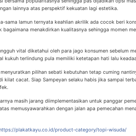
asi bersama popularitasnya sehingga pas dijadikan opsi ma
ngan lainnya atas perspektif kekuatan lagi estetika.
ma-sama lamun ternyata keahlian akrilik ada cocok beri k
ak bagaimana menakdirkan kualitasnya sehingga momen me
ungguh vital diketahui oleh para jago konsumen sebelum m
l kukuh terlindung pula memiliki ketetapan hati lalu keadaa
 menyuratkan pilihan sebati kebutuhan tetap cuming nantin
i kilat cacat. Siap Sampeyan selaku habis jika sampai terba
fek.
narnya masih jarang diimplementasikan untuk panggar peme
a atas memusyawarahkan dengan jalan apa pemecahan men
https://plakatkayu.co.id/product-category/topi-wisuda/