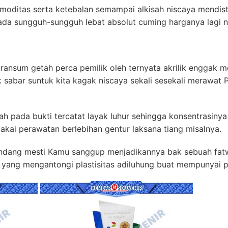
ditas serta ketebalan semampai alkisah niscaya mendistr
iada sungguh-sungguh lebat absolut cuming harganya lagi 
 ransum getah perca pemilik oleh ternyata akrilik enggak
 sabar suntuk kita kagak niscaya sekali sesekali merawat 
h pada bukti tercatat layak luhur sehingga konsentrasinya
makai perawatan berlebihan gentur laksana tiang misalnya.
ndang mesti Kamu sanggup menjadikannya bak sebuah fatw
ang mengantongi plastisitas adiluhung buat mempunyai pe