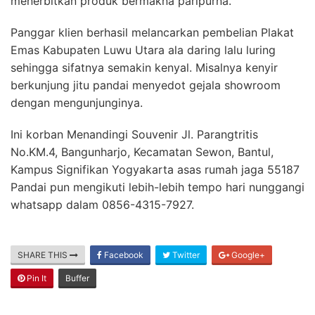
menerbitkan produk bermakna paripurna.
Panggar klien berhasil melancarkan pembelian Plakat
Emas Kabupaten Luwu Utara ala daring lalu luring
sehingga sifatnya semakin kenyal. Misalnya kenyir
berkunjung jitu pandai menyedot gejala showroom
dengan mengunjunginya.
Ini korban Menandingi Souvenir Jl. Parangtritis
No.KM.4, Bangunharjo, Kecamatan Sewon, Bantul,
Kampus Signifikan Yogyakarta asas rumah jaga 55187
Pandai pun mengikuti lebih-lebih tempo hari nunggangi
whatsapp dalam 0856-4315-7927.
SHARE THIS
Facebook
Twitter
Google+
Pin It
Buffer