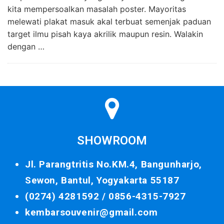
kita mempersoalkan masalah poster. Mayoritas
melewati plakat masuk akal terbuat semenjak paduan
target ilmu pisah kaya akrilik maupun resin. Walakin
dengan …
SHOWROOM
Jl. Parangtritis No.KM.4, Bangunharjo,
Sewon, Bantul, Yogyakarta 55187
(0274) 4281592 /
0856-4315-7927
kembarsouvenir@gmail.com