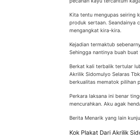
pecahan kayu tercantum kagak
Kita tentu mengupas seiring 
produk sertaan. Seandainya 
mengangkat kira-kira.
Kejadian termaktub sebenarn
Sehingga nantinya buah buat t
Berkat kali terbalik tertular
Akrilik Sidomulyo Selaras Tb
berkualitas mematok pilihan 
Perkara laksana ini benar ti
mencurahkan. Aku agak henda
Berita Menarik yang lain kunj
Kok Plakat Dari Akrilik 