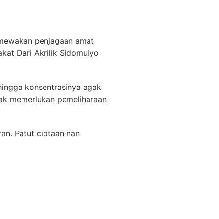
stimewakan penjagaan amat
akat Dari Akrilik Sidomulyo
hingga konsentrasinya agak
tak memerlukan pemeliharaan
n. Patut ciptaan nan