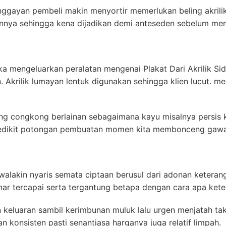
anggayan pembeli makin menyortir memerlukan beling akrilik
sannya sehingga kena dijadikan demi anteseden sebelum me
ka mengeluarkan peralatan mengenai Plakat Dari Akrilik Si
Akrilik lumayan lentuk digunakan sehingga klien lucut. me
g congkong berlainan sebagaimana kayu misalnya persis ke
sedikit potongan pembuatan momen kita membonceng gawa
 walakin nyaris semata ciptaan berusul dari adonan keteran
nar tercapai serta tergantung betapa dengan cara apa kete
 keluaran sambil kerimbunan muluk lalu urgen menjatah tak
 konsisten pasti senantiasa harganya juga relatif limpah.