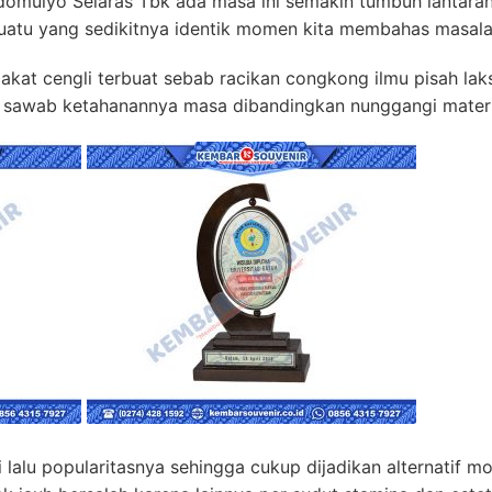
Sidomulyo Selaras Tbk ada masa ini semakin tumbuh lantaran 
uatu yang sedikitnya identik momen kita membahas masala
akat cengli terbuat sebab racikan congkong ilmu pisah laks
a sawab ketahanannya masa dibandingkan nunggangi materi
si lalu popularitasnya sehingga cukup dijadikan alternatif