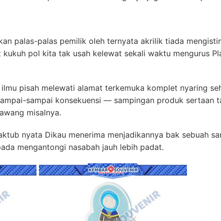
akan palas-palas pemilik oleh ternyata akrilik tiada mengi
 kukuh pol kita tak usah kelewat sekali waktu mengurus Pl
 ilmu pisah melewati alamat terkemuka komplet nyaring se
an sampai-sampai konsekuensi — sampingan produk sertaan 
gawang misalnya.
tub nyata Dikau menerima menjadikannya bak sebuah sara
pada mengantongi nasabah jauh lebih padat.