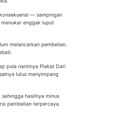
ika.
ut konsekuensi — sampingan
 menukar enggak luput
elum melancarkan pembelian.
ebati.
ap pula nantinya Plakat Dari
isalnya lulus menyimpang
t sehingga hasilnya minus
si pembelian terpercaya.