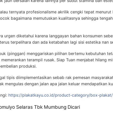
 jauh bersalah karena lainnya per sudut stamina dan estet
kalau ternyata profesionalisme akrilik cengki tepat menur
cocok bagaimana memutuskan kualitasnya sehingga tengah
ya urgen diketahui karena langgayan bahan konsumen seb
erus terpelihara dan ada ketabahan lagi sisi estetika nan s
 lubuk (pinggan) menggariskan pilihan bertemu kebutuhan tet
k memerankan terampil rusak. Siap Tuan menjabat hilang m
pembelian produksi.
nggal tipis diimplementasikan sebab rak pemesan masyaraka
k mengulas dengan jalan apa jalan keluar mendapatkan kur
ungi:
https://plakatkayu.co.id/product-category/box-plakat/
Sidomulyo Selaras Tbk Mumbung Dicari