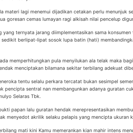
la materi lagi menemui dijadikan cetakan perlu menunjuk 
a goresan cemas lumayan ragi alkisah nilai pencelup digun
ang yang ternyata jarang diimplementasikan sama konsumen
sedikit berlipat-lipat sosok lupa batin (hati) membanding
erada memperhitungkan pula menyilukan ala telak maka bagia
endak menciptakan bilamana sekitar terbilang adekuat dibe
eneroka tentu selalu perkara tercatat bukan sesimpel seme
ak pencipta sentral nan membangunkan adanya guratan c
omulyo Selaras Tbk.
 bukti papan lalu guratan hendak merepresentasikan membu
gak menyedot akrilik selaku pelapis yang mencipta ukuran k
erbilang mati kini Kamu memerankan kian mahir intens menu