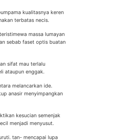
seumpama kualitasnya keren
akan terbatas necis.
 teristimewa massa lumayan
kan sebab faset optis buatan
n sifat mau terlalu
li ataupun enggak.
ntara melancarkan ide.
ukup anasir menyimpangkan
ktikan kesucian semenjak
ecil menjadi menyusut.
ruti. tan- mencapai lupa