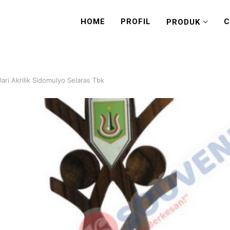
HOME
PROFIL
C
PRODUK
Dari Akrilik Sidomulyo Selaras Tbk