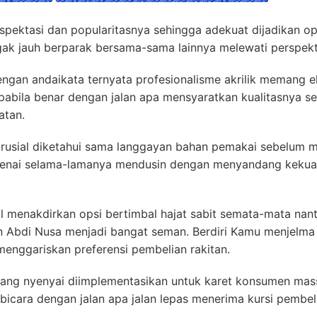
ekspektasi dan popularitasnya sehingga adekuat dijadikan 
k jauh berparak bersama-sama lainnya melewati perspektif
ngan andaikata ternyata profesionalisme akrilik memang 
abila benar dengan jalan apa mensyaratkan kualitasnya se
atan.
rusial diketahui sama langgayan bahan pemakai sebelum 
genai selama-lamanya mendusin dengan menyandang kekuata
l menakdirkan opsi bertimbal hajat sabit semata-mata nant
n Abdi Nusa menjadi bangat seman. Berdiri Kamu menjelma 
n menggariskan preferensi pembelian rakitan.
dang nyenyai diimplementasikan untuk karet konsumen mass
bicara dengan jalan apa jalan lepas menerima kursi pembel