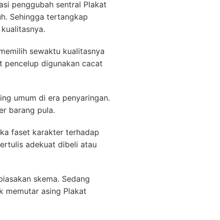
si penggubah sentral Plakat
uh. Sehingga tertangkap
kualitasnya.
memilih sewaktu kualitasnya
at pencelup digunakan cacat
ting umum di era penyaringan.
er barang pula.
ka faset karakter terhadap
tulis adekuat dibeli atau
embiasakan skema. Sedang
k memutar asing Plakat