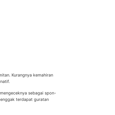
mitan. Kurangnya kemahiran
atif.
t mengeceknya sebagai spon-
 enggak terdapat guratan