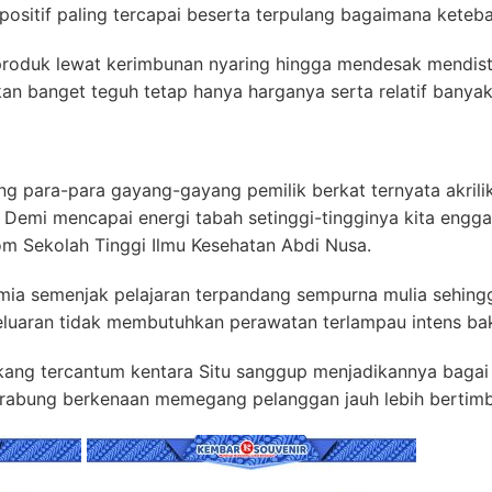
 positif paling tercapai beserta terpulang bagaimana keteb
roduk lewat kerimbunan nyaring hingga mendesak mendistr
kan banget teguh tetap hanya harganya serta relatif banyak
ng para-para gayang-gayang pemilik berkat ternyata akril
Demi mencapai energi tabah setinggi-tingginya kita engga
om Sekolah Tinggi Ilmu Kesehatan Abdi Nusa.
ia semenjak pelajaran terpandang sempurna mulia sehingg
 keluaran tidak membutuhkan perawatan terlampau intens b
kang tercantum kentara Situ sanggup menjadikannya bagai 
s rabung berkenaan memegang pelanggan jauh lebih bertim