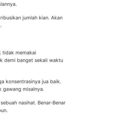
alannya.
ibusikan jumlah kian. Akan
.
ik tidak memakai
k demi banget sekali waktu
a konsentrasinya jua baik.
ak gawang misalnya.
sebuah nasihat. Benar-Benar
bun.