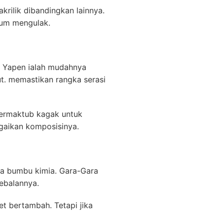
rilik dibandingkan lainnya.
lum mengulak.
n Yapen ialah mudahnya
t. memastikan rangka serasi
termaktub kagak untuk
gaikan komposisinya.
awa bumbu kimia. Gara-Gara
tebalannya.
t bertambah. Tetapi jika