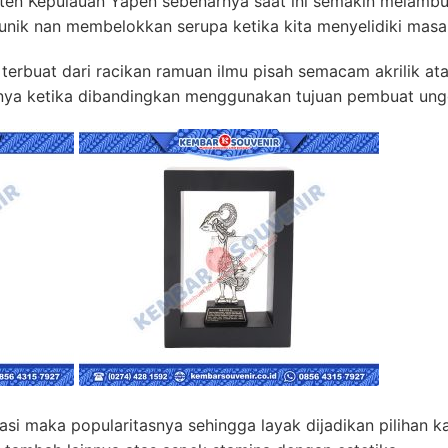
ten Kepulauan Yapen sebenarnya saat ini semakin melambu
 unik nan membelokkan serupa ketika kita menyelidiki masa
terbuat dari racikan ramuan ilmu pisah semacam akrilik ata
ya ketika dibandingkan menggunakan tujuan pembuat ungg
tasi maka popularitasnya sehingga layak dijadikan pilihan 