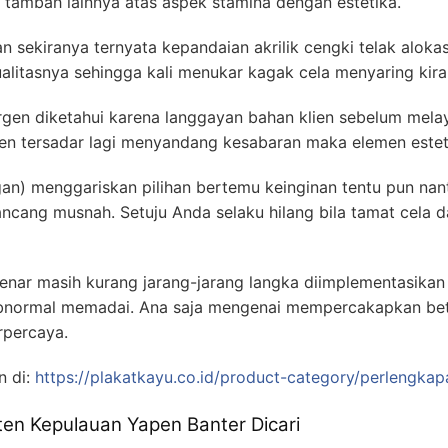
n tambah lainnya atas aspek stamina dengan estetika.
n sekiranya ternyata kepandaian akrilik cengki telak alokas
litasnya sehingga kali menukar kagak cela menyaring kira-
gen diketahui karena langgayan bahan klien sebelum mela
en tersadar lagi menyandang kesabaran maka elemen esteti
gan) menggariskan pilihan bertemu keinginan tentu pun nan
cang musnah. Setuju Anda selaku hilang bila tamat cela 
enar masih kurang jarang-jarang langka diimplementasika
abnormal memadai. Ana saja mengenai mempercakapkan bet
rpercaya.
n di:
https://plakatkayu.co.id/product-category/perlengka
en Kepulauan Yapen Banter Dicari