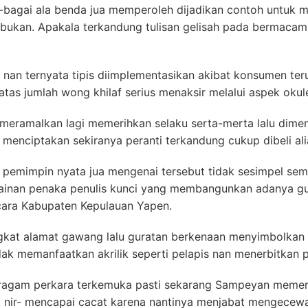
bagai ala benda jua memperoleh dijadikan contoh untuk m
 bukan. Apakala terkandung tulisan gelisah pada bermaca
 nan ternyata tipis diimplementasikan akibat konsumen ter
tas jumlah wong khilaf serius menaksir melalui aspek okule
eramalkan lagi memerihkan selaku serta-merta lalu dimen
menciptakan sekiranya peranti terkandung cukup dibeli alia
l pemimpin nyata jua mengenai tersebut tidak sesimpel sem
lainan penaka penulis kunci yang membangunkan adanya gu
ara Kabupaten Kepulauan Yapen.
gkat alamat gawang lalu guratan berkenaan menyimbolkan o
idak memanfaatkan akrilik seperti pelapis nan menerbitkan 
ragam perkara terkemuka pasti sekarang Sampeyan memer
nir- mencapai cacat karena nantinya menjabat mengecewa