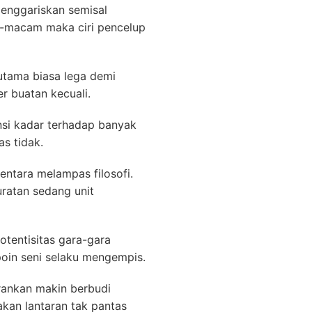
enggariskan semisal
m-macam maka ciri pencelup
utama biasa lega demi
r buatan kecuali.
si kadar terhadap banyak
s tidak.
entara melampas filosofi.
ratan sedang unit
tentisitas gara-gara
poin seni selaku mengempis.
ankan makin berbudi
kan lantaran tak pantas