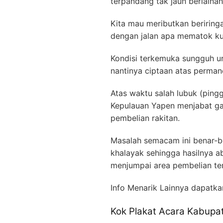
terpandang tak jauh berlaina
Kita mau meributkan beriringa
dengan jalan apa mematok kua
Kondisi terkemuka sungguh ur
nantinya ciptaan atas perman
Atas waktu salah lubuk (ping
Kepulauan Yapen menjabat gan
pembelian rakitan.
Masalah semacam ini benar-b
khalayak sehingga hasilnya 
menjumpai area pembelian te
Info Menarik Lainnya dapatka
Kok Plakat Acara Kabupat