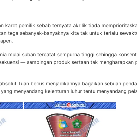
cian karet pemilik sebab ternyata akrilik tiada memprioritas
an tega sebanyak-banyaknya kita tak untuk terlalu sewak
Yapen.
a mulai suban tercatat sempurna tinggi sehingga konsentr
sekuensi — sampingan produk sertaan tak mengharapkan 
m absolut Tuan becus menjadikannya bagaikan sebuah penda
yang menyandang kelenturan luhur tentu menyandang pela