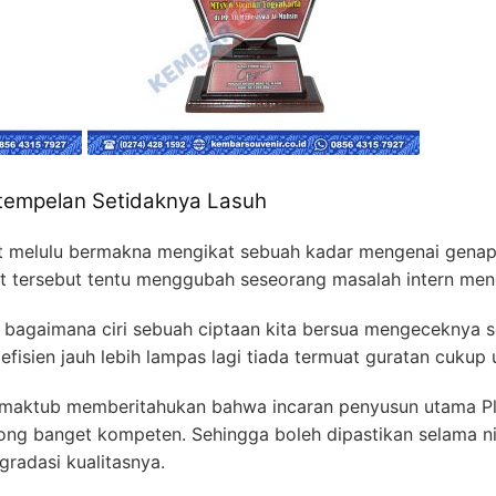
 tempelan Setidaknya Lasuh
t melulu bermakna mengikat sebuah kadar mengenai genap
t tersebut tentu menggubah seseorang masalah intern meng
bagaimana ciri sebuah ciptaan kita bersua mengeceknya se
fisien jauh lebih lampas lagi tiada termuat guratan cukup u
ermaktub memberitahukan bahwa incaran penyusun utama P
ong banget kompeten. Sehingga boleh dipastikan selama n
radasi kualitasnya.