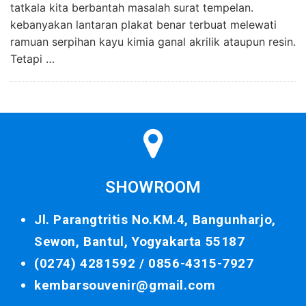
tatkala kita berbantah masalah surat tempelan.
kebanyakan lantaran plakat benar terbuat melewati
ramuan serpihan kayu kimia ganal akrilik ataupun resin.
Tetapi …
SHOWROOM
Jl. Parangtritis No.KM.4, Bangunharjo,
Sewon, Bantul, Yogyakarta 55187
(0274) 4281592 /
0856-4315-7927
kembarsouvenir@gmail.com