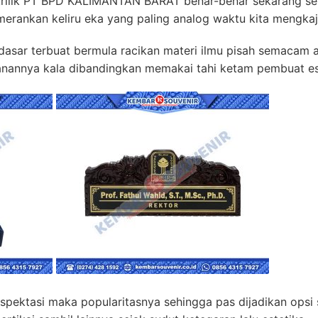
krilik PT BPD KALIMANTAN BARAT benar-benar sekarang s
merankan keliru eka yang paling analog waktu kita mengkaj
asar terbuat bermula racikan materi ilmu pisah semacam akr
nannya kala dibandingkan memakai tahi ketam pembuat ese
pektasi maka popularitasnya sehingga pas dijadikan opsi s