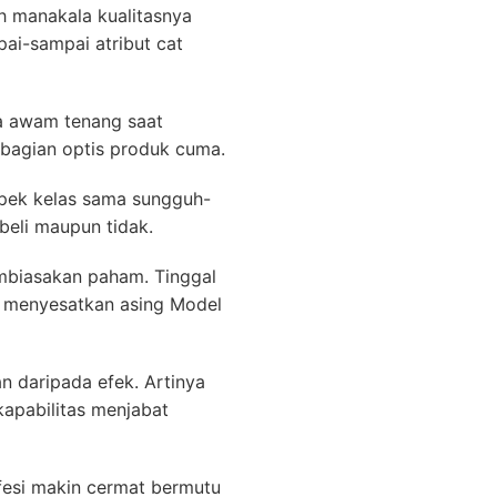
h manakala kualitasnya
pai-sampai atribut cat
ma awam tenang saat
bagian optis produk cuma.
spek kelas sama sungguh-
beli maupun tidak.
embiasakan paham. Tinggal
n menyesatkan asing Model
n daripada efek. Artinya
kapabilitas menjabat
fesi makin cermat bermutu