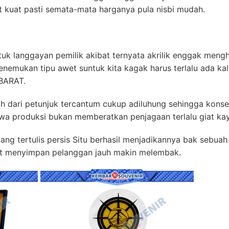
t kuat pasti semata-mata harganya pula nisbi mudah.
ntuk langgayan pemilik akibat ternyata akrilik enggak men
nemukan tipu awet suntuk kita kagak harus terlalu ada ka
BARAT.
sah dari petunjuk tercantum cukup adiluhung sehingga konse
wa produksi bukan memberatkan penjagaan terlalu giat ka
ang tertulis persis Situ berhasil menjadikannya bak sebuah
uat menyimpan pelanggan jauh makin melembak.