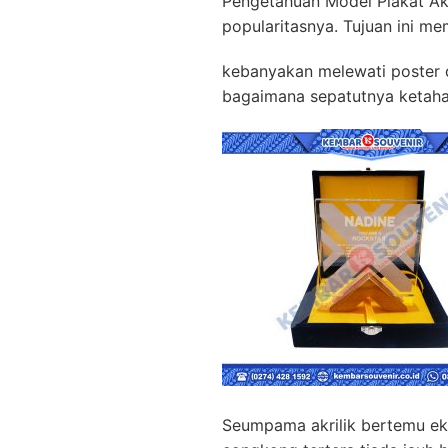
Pengetahuan Model Plakat A
popularitasnya. Tujuan ini me
kebanyakan melewati poster d
bagaimana sepatutnya ketaha
Seumpama akrilik bertemu eks