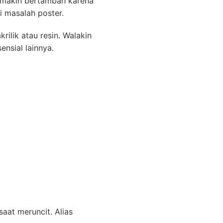
emakin bertambah karena
i masalah poster.
ilik atau resin. Walakin
nsial lainnya.
aat meruncit. Alias