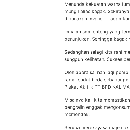
Menunda kekuatan warna luma
mungil alias kagak. Sekirany
digunakan invalid — adab kur
Ini ialah soal enteng yang t
penunjukan. Sehingga kagak 
Sedangkan selagi kita rani 
sungguh kelihatan. Sukses pe
Oleh appraisal nan lagi pemb
ramai sudut beda sebagai pe
Plakat Akrilik PT BPD KALI
Misalnya kali kita memastika
pengrajin enggak mengonsumsi
memendek.
Serupa merekayasa majemuk i