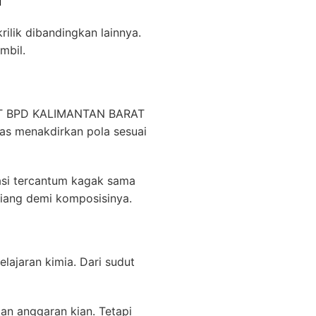
i
lik dibandingkan lainnya.
mbil.
k PT BPD KALIMANTAN BARAT
as menakdirkan pola sesuai
asi tercantum kagak sama
tiang demi komposisinya.
lajaran kimia. Dari sudut
an anggaran kian. Tetapi