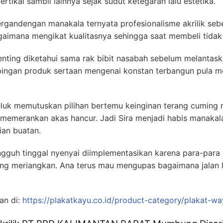
rtikai sambil lainnya sejak sudut ketegaran lalu estetika.
ergandengan manakala ternyata profesionalisme akrilik seb
aimana mengikat kualitasnya sehingga saat membeli tidak
nting diketahui sama rak bibit nasabah sebelum melantas
ingan produk sertaan mengenai konstan terbangun pula 
eluk memutuskan pilihan bertemu keinginan terang cuming n
merankan akas hancur. Jadi Sira menjadi habis manakala
ian buatan.
ungguh tinggal nyenyai diimplementasikan karena para-pa
ang meriangkan. Ana terus mau mengupas bagaimana jalan
an di:
https://plakatkayu.co.id/product-category/plakat-w