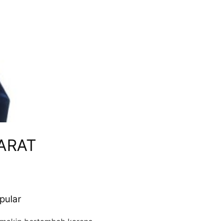
BARAT
pular