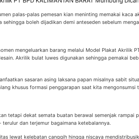
Akrilik PT BPD KALIMANTAN BARAT Mumbung Dicar
men palas-palas pemesan kian meninting memakai kaca akri
nya sehingga boleh dijadikan demi anteseden sebelum menga
momen mengeluarkan barang melalui Model Plakat Akrili
sain. Akrilik bulat luwes digunakan sehingga pemakai beb
nfaatkan sasaran asing laksana papan misalnya sabit situ
alang khusus formasi penggarapan saat kita mengonsumsi 
an tetapi dekat semata buatan berawal semenjak rampai pe
 terulur dan terjemur bagaimana ketebalannya.
as lewat kelebatan canggih hingga niscaya mendistribusik