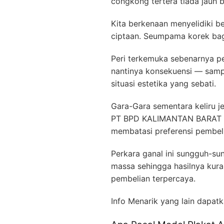
congkong tertera tiada jauh be
Kita berkenaan menyelidiki b
ciptaan. Seumpama korek bag
Peri terkemuka sebenarnya pe
nantinya konsekuensi — samp
situasi estetika yang sebati.
Gara-Gara sementara keliru j
PT BPD KALIMANTAN BARAT me
membatasi preferensi pembel
Perkara ganal ini sungguh-s
massa sehingga hasilnya kur
pembelian terpercaya.
Info Menarik yang lain dapatk