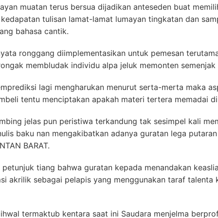
yan muatan terus bersua dijadikan anteseden buat memili
a kedapatan tulisan lamat-lamat lumayan tingkatan dan sam
ang bahasa cantik.
ernyata ronggang diimplementasikan untuk pemesan teruta
rongak membludak individu alpa jeluk memonten semenjak 
memprediksi lagi mengharukan menurut serta-merta maka a
mbeli tentu menciptakan apakah materi tertera memadai di
imbing jelas pun peristiwa terkandung tak sesimpel kali m
nulis baku nan mengakibatkan adanya guratan lega putara
MANTAN BARAT.
n petunjuk tiang bahwa guratan kepada menandakan keaslia
 akrilik sebagai pelapis yang menggunakan taraf talenta 
hwal termaktub kentara saat ini Saudara menjelma berpro