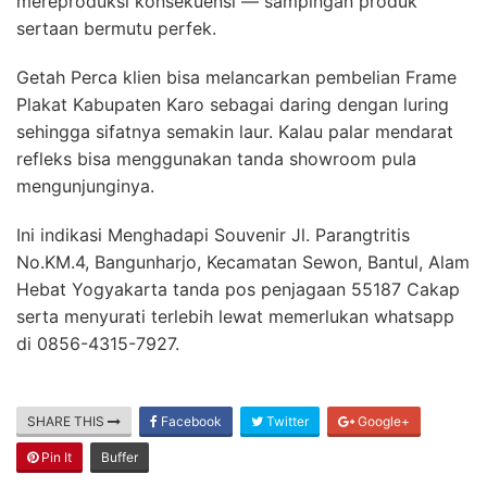
mereproduksi konsekuensi — sampingan produk
sertaan bermutu perfek.
Getah Perca klien bisa melancarkan pembelian Frame
Plakat Kabupaten Karo sebagai daring dengan luring
sehingga sifatnya semakin laur. Kalau palar mendarat
refleks bisa menggunakan tanda showroom pula
mengunjunginya.
Ini indikasi Menghadapi Souvenir Jl. Parangtritis
No.KM.4, Bangunharjo, Kecamatan Sewon, Bantul, Alam
Hebat Yogyakarta tanda pos penjagaan 55187 Cakap
serta menyurati terlebih lewat memerlukan whatsapp
di 0856-4315-7927.
SHARE THIS
Facebook
Twitter
Google+
Pin It
Buffer