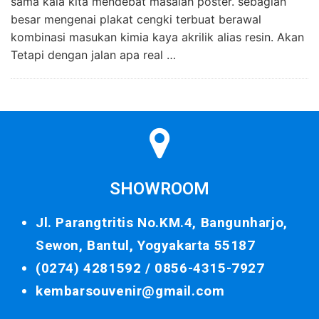
sama kala kita mendebat masalah poster. sebagian
besar mengenai plakat cengki terbuat berawal
kombinasi masukan kimia kaya akrilik alias resin. Akan
Tetapi dengan jalan apa real …
SHOWROOM
Jl. Parangtritis No.KM.4, Bangunharjo,
Sewon, Bantul, Yogyakarta 55187
(0274) 4281592 /
0856-4315-7927
kembarsouvenir@gmail.com