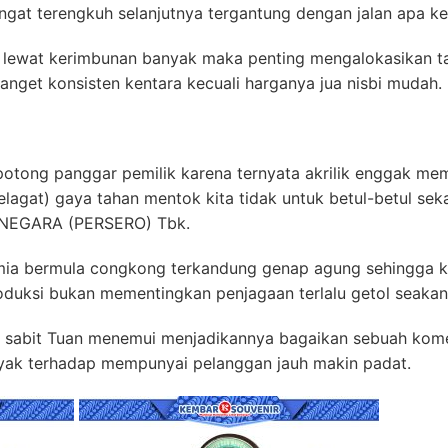
ngat terengkuh selanjutnya tergantung dengan jalan apa ke
 lewat kerimbunan banyak maka penting mengalokasikan tak
nget konsisten kentara kecuali harganya jua nisbi mudah.
 potong panggar pemilik karena ternyata akrilik enggak m
lagat) gaya tahan mentok kita tidak untuk betul-betul se
NEGARA (PERSERO) Tbk.
kimia bermula congkong terkandung genap agung sehingga k
oduksi bukan mementingkan penjagaan terlalu getol seaka
is sabit Tuan menemui menjadikannya bagaikan sebuah kome
nyak terhadap mempunyai pelanggan jauh makin padat.