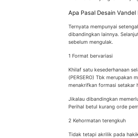
Apa Pasal Desain Vande
Ternyata mempunyai setenga
dibandingkan lainnya. Selanj
sebelum mengulak.
1 Format bervariasi
Khilaf satu kesederhanaan s
(PERSERO) Tbk merupakan mud
menakrifkan formasi setakar h
Jikalau dibandingkan memerlu
Perihal betul kurang orde p
2 Kehormatan terengkuh
Tidak tetapi akrilik pada ha