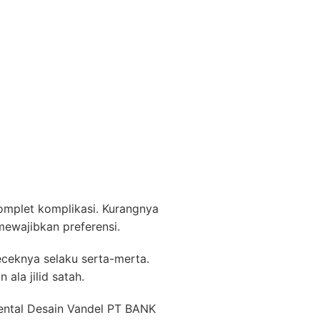
omplet komplikasi. Kurangnya
mewajibkan preferensi.
eceknya selaku serta-merta.
ala jilid satah.
ental Desain Vandel PT BANK