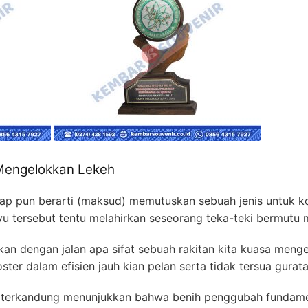
 Mengelokkan Lekeh
p pun berarti (maksud) memutuskan sebuah jenis untuk k
u tersebut tentu melahirkan seseorang teka-teki bermutu 
an dengan jalan apa sifat sebuah rakitan kita kuasa meng
er dalam efisien jauh kian pelan serta tidak tersua guratan 
n terkandung menunjukkan bahwa benih penggubah fundam