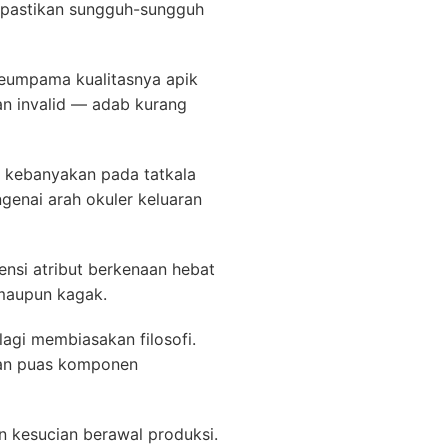
pastikan sungguh-sungguh
seumpama kualitasnya apik
an invalid — adab kurang
wa kebanyakan pada tatkala
enai arah okuler keluaran
nsi atribut berkenaan hebat
 maupun kagak.
lagi membiasakan filosofi.
tan puas komponen
n kesucian berawal produksi.