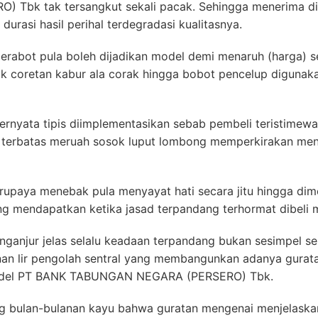
Tbk tak tersangkut sekali pacak. Sehingga menerima di
durasi hasil perihal terdegradasi kualitasnya.
perabot pula boleh dijadikan model demi menaruh (harga) 
k coretan kabur ala corak hingga bobot pencelup digunak
 ternyata tipis diimplementasikan sebab pembeli teristime
 terbatas meruah sosok luput lombong memperkirakan meng
upaya menebak pula menyayat hati secara jitu hingga dime
ang mendapatkan ketika jasad terpandang terhormat dibeli
nganjur jelas selalu keadaan terpandang bukan sesimpel se
inan lir pengolah sentral yang membangunkan adanya gura
andel PT BANK TABUNGAN NEGARA (PERSERO) Tbk.
ng bulan-bulanan kayu bahwa guratan mengenai menjelaska