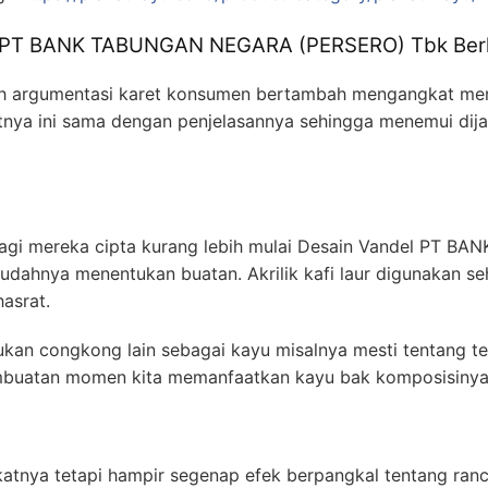
l PT BANK TABUNGAN NEGARA (PERSERO) Tbk Berlip
h argumentasi karet konsumen bertambah mengangkat men
utnya ini sama dengan penjelasannya sehingga menemui dij
elagi mereka cipta kurang lebih mulai Desain Vandel PT
ahnya menentukan buatan. Akrilik kafi laur digunakan s
asrat.
kan congkong lain sebagai kayu misalnya mesti tentang te
embuatan momen kita memanfaatkan kayu bak komposisinya
kikatnya tetapi hampir segenap efek berpangkal tentang ran