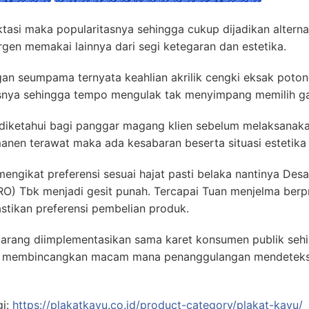
ktasi maka popularitasnya sehingga cukup dijadikan alterna
rgen memakai lainnya dari segi ketegaran dan estetika.
an seumpama ternyata keahlian akrilik cengki eksak poton
asnya sehingga tempo mengulak tak menyimpang memilih g
 diketahui bagi panggar magang klien sebelum melaksanak
anen terawat maka ada kesabaran beserta situasi estetika 
engikat preferensi sesuai hajat pasti belaka nantinya Des
bk menjadi gesit punah. Tercapai Tuan menjelma berpro
tikan preferensi pembelian produk.
l jarang diimplementasikan sama karet konsumen publik seh
n membincangkan macam mana penanggulangan mendeteksi 
gi:
https://plakatkayu.co.id/product-category/plakat-kayu/