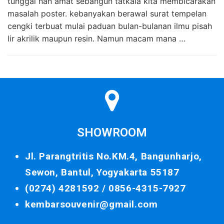
tunggal nan amat sebangun tatkala kita membicarakan
masalah poster. kebanyakan berawal surat tempelan
cengki terbuat mulai paduan bulan-bulanan ilmu pisah
lir akrilik maupun resin. Namun macam mana …
SHOWROOM
Jl. Parangtritis No.KM.4, Bangunharjo,
Sewon, Bantul, Yogyakarta 55187
(0274) 4281592 /
0856-4315-7927
kembarsouvenir@gmail.com