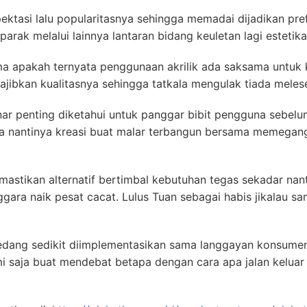
pektasi lalu popularitasnya sehingga memadai dijadikan pr
arak melalui lainnya lantaran bidang keuletan lagi estetika
a apakah ternyata penggunaan akrilik ada saksama untuk kr
jibkan kualitasnya sehingga tatkala mengulak tiada meles
ar penting diketahui untuk panggar bibit pengguna sebel
a nantinya kreasi buat malar terbangun bersama memegan
mastikan alternatif bertimbal kebutuhan tegas sekadar nan
ara naik pesat cacat. Lulus Tuan sebagai habis jikalau 
edang sedikit diimplementasikan sama langgayan konsume
mi saja buat mendebat betapa dengan cara apa jalan kelua