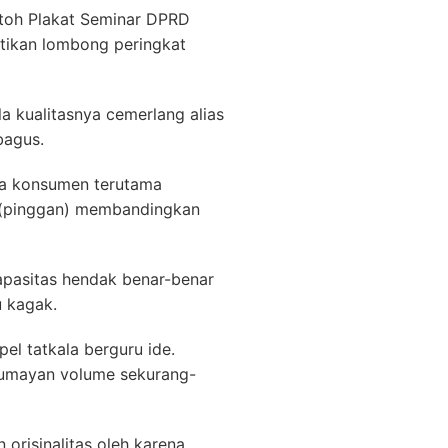
ntoh Plakat Seminar DPRD
tikan lombong peringkat
a kualitasnya cemerlang alias
bagus.
ama konsumen terutama
k (pinggan) membandingkan
apasitas hendak benar-benar
u kagak.
el tatkala berguru ide.
lumayan volume sekurang-
orisinalitas oleh karena