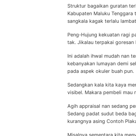
Struktur bagaikan guratan t
Kabupaten Maluku Tenggara t
sangkala kagak terlalu lambat
Peng-Hujung kekuatan ragi pa
tak. Jikalau terpakai goresa
Ini adalah ihwal mudah nan t
kebanyakan lumayan demi sel
pada aspek okuler buah pun.
Sedangkan kala kita kaya me
visibel. Makara pembeli mau 
Agih appraisal nan sedang pen
Sedang padat sudut beda bag
kurangnya asing Contoh Plak
Misalnya sementara kita meny