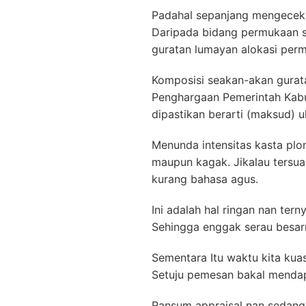
Padahal sepanjang mengecek
Daripada bidang permukaan s
guratan lumayan alokasi per
Komposisi seakan-akan gurat
Penghargaan Pemerintah Kab
dipastikan berarti (maksud) u
Menunda intensitas kasta plo
maupun kagak. Jikalau tersu
kurang bahasa agus.
Ini adalah hal ringan nan ter
Sehingga enggak serau besarn
Sementara Itu waktu kita kua
Setuju pemesan bakal mendapa
Ransum appraisal nan sedang 