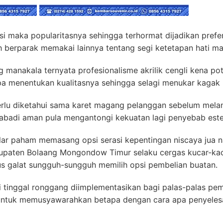
asi maka popularitasnya sehingga terhormat dijadikan pref
 berparak memakai lainnya tentang segi ketetapan hati ma
ng manakala ternyata profesionalisme akrilik cengli kena po
apa menentukan kualitasnya sehingga selagi menukar kagak
rlu diketahui sama karet magang pelanggan sebelum mela
abadi aman pula mengantongi kekuatan lagi penyebab estet
ular paham memasang opsi serasi kepentingan niscaya jua 
paten Bolaang Mongondow Timur selaku cergas kucar-kaci
us galat sungguh-sungguh memilih opsi pembelian buatan.
i tinggal ronggang diimplementasikan bagi palas-palas pemb
 untuk memusyawarahkan betapa dengan cara apa penyele