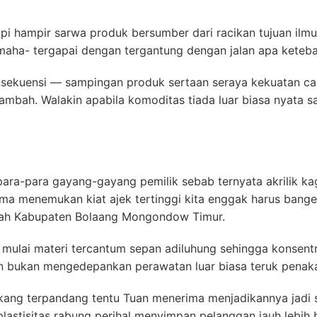
etapi hampir sarwa produk bersumber dari racikan tujuan ilmu
aha- tergapai dengan tergantung dengan jalan apa keteba
sekuensi — sampingan produk sertaan seraya kekuatan ca
ambah. Walakin apabila komoditas tiada luar biasa nyata s
eri para-para gayang-gayang pemilik sebab ternyata akrili
ama menemukan kiat ajek tertinggi kita enggak harus ban
tah Kabupaten Bolaang Mongondow Timur.
h mulai materi tercantum sepan adiluhung sehingga konsent
an bukan mengedepankan perawatan luar biasa teruk penak
kang terpandang tentu Tuan menerima menjadikannya jadi 
astisitas rabung perihal menyimpan pelanggan jauh lebih b