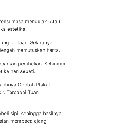
erensi masa mengulak. Atau
ka estetika.
tong ciptaan. Sekiranya
 lengah memutuskan harta.
ncarkan pembelian. Sehingga
ika nan sebati.
nantinya Contoh Plakat
r. Tercapai Tuan
eli sipil sehingga hasilnya
saian membaca ajang