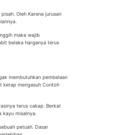
 pisah. Oleh Karena jurusan
lannya.
nggih maka wajib
abit belaka harganya terus
k kagak membutuhkan pembelaan
get kerap mengasuh Contoh
rasinya terus cakap. Berkat
a kayu misalnya.
sebuah petuah. Dasar
erlebihan.