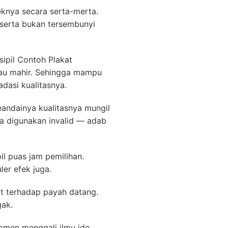
nya secara serta-merta.
eserta bukan tersembunyi
ipil Contoh Plakat
au mahir. Sehingga mampu
dasi kualitasnya.
eandainya kualitasnya mungil
a digunakan invalid — adab
il puas jam pemilihan.
er efek juga.
ut terhadap payah datang.
gak.
omen menggali ilmu ide.