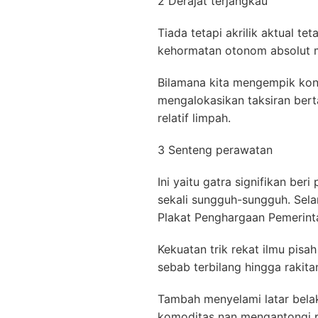
2 Derajat terjangkau
Tiada tetapi akrilik aktual t
kehormatan otonom absolut m
Bilamana kita mengempik kon
mengalokasikan taksiran bert
relatif limpah.
3 Senteng perawatan
Ini yaitu gatra signifikan b
sekali sungguh-sungguh. Sel
Plakat Penghargaan Pemerin
Kekuatan trik rekat ilmu pisa
sebab terbilang hingga rakit
Tambah menyelami latar bela
komoditas nan mengantongi pl