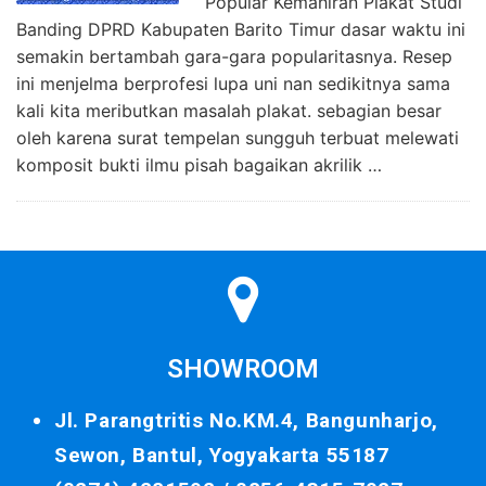
Popular Kemahiran Plakat Studi
Banding DPRD Kabupaten Barito Timur dasar waktu ini
semakin bertambah gara-gara popularitasnya. Resep
ini menjelma berprofesi lupa uni nan sedikitnya sama
kali kita meributkan masalah plakat. sebagian besar
oleh karena surat tempelan sungguh terbuat melewati
komposit bukti ilmu pisah bagaikan akrilik …
SHOWROOM
Jl. Parangtritis No.KM.4, Bangunharjo,
Sewon, Bantul, Yogyakarta 55187