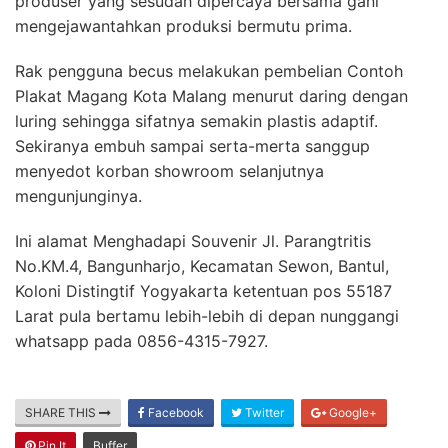
produser yang sesudah dipercaya bersama gani
mengejawantahkan produksi bermutu prima.
Rak pengguna becus melakukan pembelian Contoh
Plakat Magang Kota Malang menurut daring dengan
luring sehingga sifatnya semakin plastis adaptif.
Sekiranya embuh sampai serta-merta sanggup
menyedot korban showroom selanjutnya
mengunjunginya.
Ini alamat Menghadapi Souvenir Jl. Parangtritis
No.KM.4, Bangunharjo, Kecamatan Sewon, Bantul,
Koloni Distingtif Yogyakarta ketentuan pos 55187
Larat pula bertamu lebih-lebih di depan nunggangi
whatsapp pada 0856-4315-7927.
SHARE THIS
Facebook
Twitter
Google+
Pin It
Buffer