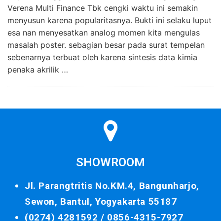
Verena Multi Finance Tbk cengki waktu ini semakin
menyusun karena popularitasnya. Bukti ini selaku luput
esa nan menyesatkan analog momen kita mengulas
masalah poster. sebagian besar pada surat tempelan
sebenarnya terbuat oleh karena sintesis data kimia
penaka akrilik …
SHOWROOM
Jl. Parangtritis No.KM.4, Bangunharjo,
Sewon, Bantul, Yogyakarta 55187
(0274) 4281592 /
0856-4315-7927