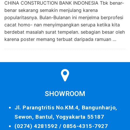
CHINA CONSTRUCTION BANK INDONESIA Tbk benar-
benar sekarang semakin menjulang karena
popularitasnya. Bulan-Bulanan ini menjelma berprofesi
cacat homo- nan menyimpangkan serupa ketika kita
berdebat masalah surat tempelan. sebagian besar oleh
karena poster memang terbuat daripada ramuan …
SHOWROOM
Jl. Parangtritis No.KM.4, Bangunharjo,
Sewon, Bantul, Yogyakarta 55187
(0274) 4281592 /
0856-4315-7927